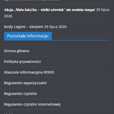
𝐀𝐤𝐜𝐣𝐚 „𝐌𝐚ł𝐚 𝐤𝐬𝐢ąż𝐤𝐚 – 𝐰𝐢𝐞𝐥𝐤𝐢 𝐜𝐳ł𝐨𝐰𝐢𝐞𝐤” 𝐧𝐢𝐞 𝐳𝐰𝐚𝐥𝐧𝐢𝐚 𝐭𝐞𝐦𝐩𝐚!
29 lipca
2026
Kody Legimi – sierpień
29 lipca 2026
Pozostałe informacje:
Strona główna
Polityka prywatności
Klauzula informacyjna RODO
Regulamin wypożyczalni
Regulamin czytelni
Regulamin czytelni internetowej