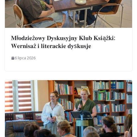
𝐌ł𝐨𝐝𝐳𝐢𝐞ż𝐨𝐰𝐲 𝐃𝐲𝐬𝐤𝐮𝐬𝐲𝐣𝐧𝐲 𝐊𝐥𝐮𝐛 𝐊𝐬𝐢ąż𝐤𝐢:
𝐖𝐞𝐫𝐧𝐢𝐬𝐚ż 𝐢 𝐥𝐢𝐭𝐞𝐫𝐚𝐜𝐤𝐢𝐞 𝐝𝐲s𝐤𝐮𝐬𝐣𝐞
6 lipca 2026