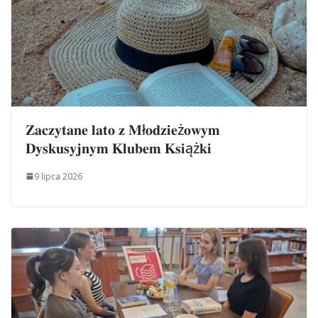
𝐙𝐚𝐜𝐳𝐲𝐭𝐚𝐧𝐞 𝐥𝐚𝐭𝐨 𝐳 𝐌ł𝐨𝐝𝐳𝐢𝐞ż𝐨𝐰𝐲𝐦
𝐃𝐲𝐬𝐤𝐮𝐬𝐲𝐣𝐧𝐲𝐦 𝐊𝐥𝐮𝐛𝐞𝐦 𝐊𝐬𝐢ąż𝐤𝐢
9 lipca 2026