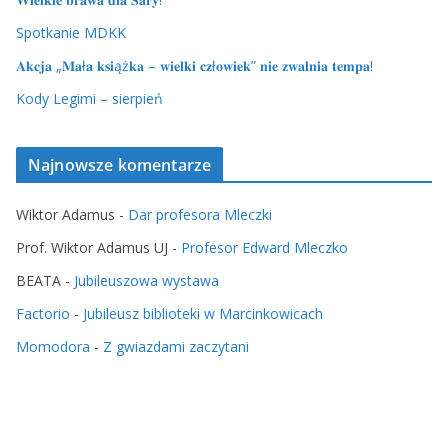
Spotkanie MDKK
𝐀𝐤𝐜𝐣𝐚 „𝐌𝐚ł𝐚 𝐤𝐬𝐢ąż𝐤𝐚 – 𝐰𝐢𝐞𝐥𝐤𝐢 𝐜𝐳ł𝐨𝐰𝐢𝐞𝐤” 𝐧𝐢𝐞 𝐳𝐰𝐚𝐥𝐧𝐢𝐚 𝐭𝐞𝐦𝐩𝐚!
Kody Legimi – sierpień
Najnowsze komentarze
Wiktor Adamus
-
Dar profesora Mleczki
Prof. Wiktor Adamus UJ
-
Profesor Edward Mleczko
BEATA
-
Jubileuszowa wystawa
Factorio
-
Jubileusz biblioteki w Marcinkowicach
Momodora
-
Z gwiazdami zaczytani