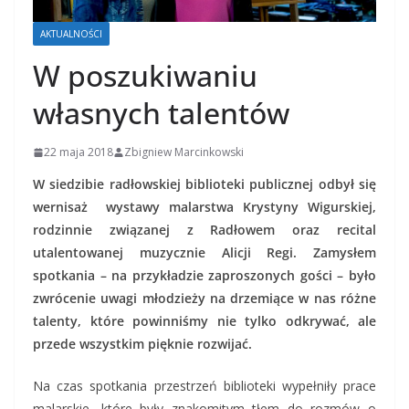
AKTUALNOŚCI
W poszukiwaniu
własnych talentów
22 maja 2018
Zbigniew Marcinkowski
W siedzibie radłowskiej biblioteki publicznej odbył się
wernisaż wystawy malarstwa Krystyny Wigurskiej,
rodzinnie związanej z Radłowem oraz recital
utalentowanej muzycznie Alicji Regi. Zamysłem
spotkania – na przykładzie zaproszonych gości – było
zwrócenie uwagi młodzieży na drzemiące w nas różne
talenty, które powinniśmy nie tylko odkrywać, ale
przede wszystkim pięknie rozwijać.
Na czas spotkania przestrzeń biblioteki wypełniły prace
malarskie, które były znakomitym tłem do rozmów o