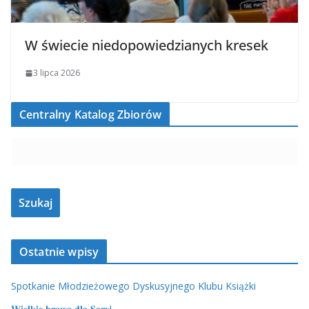
W świecie niedopowiedzianych kresek
3 lipca 2026
Centralny Katalog Zbiorów
Ostatnie wpisy
Spotkanie Młodzieżowego Dyskusyjnego Klubu Książki
𝐖𝐢𝐞𝐥𝐤𝐢𝐞 𝐛𝐫𝐚𝐰𝐚 𝐝𝐥𝐚 𝐒𝐚𝐫𝐲!