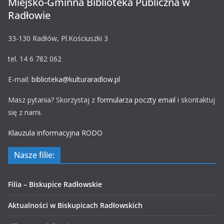
Miejsko-Gminna Biblioteka Publiczna w
Radłowie
33-130 Radłów, Pl.Kościuszki 3
tel. 14 6 782 062
E-mail:
biblioteka@kulturaradlow.pl
Masz pytania? Skorzystaj z
formularza poczty email
i skontaktuj
się z nami.
Klauzula informacyjna RODO
Nasze filie:
Filia – Biskupice Radłowskie
Aktualności w Biskupicach Radłowskich