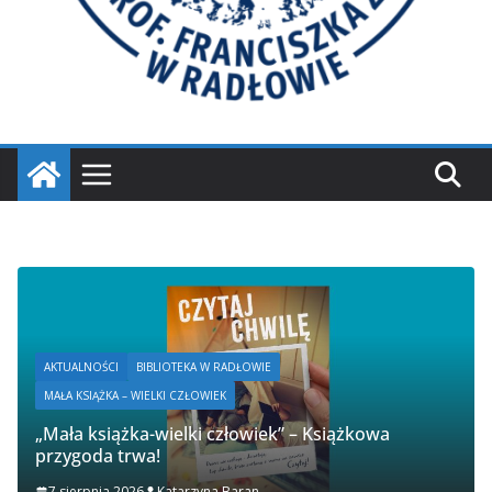
AKTUALNOŚCI
BIBLIOTEKA W RADŁOWIE
MAŁA KSIĄŻKA – WIELKI CZŁOWIEK
„Mała książka-wielki człowiek” – Książkowa
przygoda trwa!
7 sierpnia 2026
Katarzyna Baran