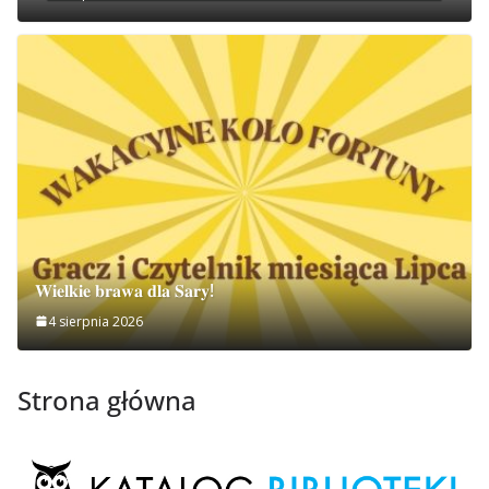
𝐖𝐢𝐞𝐥𝐤𝐢𝐞 𝐛𝐫𝐚𝐰𝐚 𝐝𝐥𝐚 𝐒𝐚𝐫𝐲!
4 sierpnia 2026
Strona główna