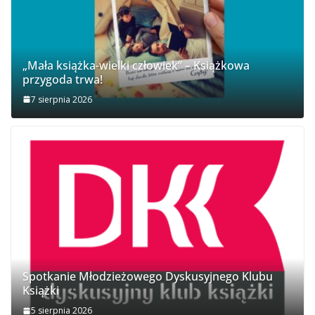
„Mała książka-wielki człowiek” – Książkowa
przygoda trwa!
7 sierpnia 2026
Spotkanie Młodzieżowego Dyskusyjnego Klubu
Książki
5 sierpnia 2026