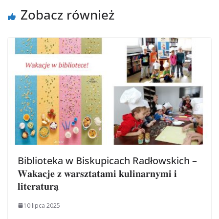
Zobacz również
Biblioteka w Biskupicach Radłowskich –
𝐖𝐚𝐤𝐚𝐜𝐣𝐞 𝐳 𝐰𝐚𝐫𝐬𝐳𝐭𝐚𝐭𝐚𝐦𝐢 𝐤𝐮𝐥𝐢𝐧𝐚𝐫𝐧𝐲𝐦𝐢 𝐢
𝐥𝐢𝐭𝐞𝐫𝐚𝐭𝐮𝐫𝐚̨
10 lipca 2025