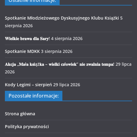
Ostatnie informacje:
Spotkanie Młodzieżowego Dyskusyjnego Klubu Książki
5
sierpnia 2026
𝐖𝐢𝐞𝐥𝐤𝐢𝐞 𝐛𝐫𝐚𝐰𝐚 𝐝𝐥𝐚 𝐒𝐚𝐫𝐲!
4 sierpnia 2026
Spotkanie MDKK
3 sierpnia 2026
𝐀𝐤𝐜𝐣𝐚 „𝐌𝐚ł𝐚 𝐤𝐬𝐢ąż𝐤𝐚 – 𝐰𝐢𝐞𝐥𝐤𝐢 𝐜𝐳ł𝐨𝐰𝐢𝐞𝐤” 𝐧𝐢𝐞 𝐳𝐰𝐚𝐥𝐧𝐢𝐚 𝐭𝐞𝐦𝐩𝐚!
29 lipca
2026
Kody Legimi – sierpień
29 lipca 2026
Pozostałe informacje:
Strona główna
Polityka prywatności