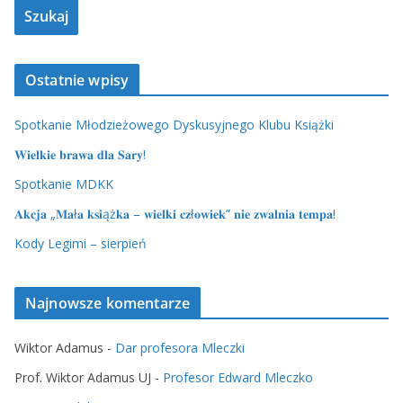
Ostatnie wpisy
Spotkanie Młodzieżowego Dyskusyjnego Klubu Książki
𝐖𝐢𝐞𝐥𝐤𝐢𝐞 𝐛𝐫𝐚𝐰𝐚 𝐝𝐥𝐚 𝐒𝐚𝐫𝐲!
Spotkanie MDKK
𝐀𝐤𝐜𝐣𝐚 „𝐌𝐚ł𝐚 𝐤𝐬𝐢ąż𝐤𝐚 – 𝐰𝐢𝐞𝐥𝐤𝐢 𝐜𝐳ł𝐨𝐰𝐢𝐞𝐤” 𝐧𝐢𝐞 𝐳𝐰𝐚𝐥𝐧𝐢𝐚 𝐭𝐞𝐦𝐩𝐚!
Kody Legimi – sierpień
Najnowsze komentarze
Wiktor Adamus
-
Dar profesora Mleczki
Prof. Wiktor Adamus UJ
-
Profesor Edward Mleczko