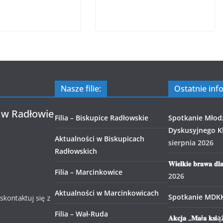
Nasze filie:
Ostatnie inf
 w Radłowie
Filia – Biskupice Radłowskie
Spotkanie Młod
Dyskusyjnego Kl
Aktualności w Biskupicach
sierpnia 2026
Radłowskich
𝐖𝐢𝐞𝐥𝐤𝐢𝐞 𝐛𝐫𝐚𝐰𝐚 𝐝𝐥
Filia – Marcinkowice
2026
Aktualności w Marcinkowicach
Spotkanie MDK
 skontaktuj się z
Filia – Wał-Ruda
𝐀𝐤𝐜𝐣𝐚 „𝐌𝐚ł𝐚 𝐤𝐬𝐢ąż