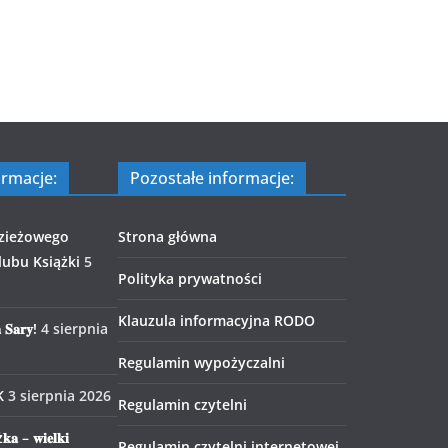
ormacje:
Pozostałe informacje:
zieżowego
Strona główna
ubu Książki
5
Polityka prywatności
Klauzula informacyjna RODO
 𝐒𝐚𝐫𝐲!
4 sierpnia
Regulamin wypożyczalni
K
3 sierpnia 2026
Regulamin czytelni
𝐤𝐚 – 𝐰𝐢𝐞𝐥𝐤𝐢
Regulamin czytelni internetowej