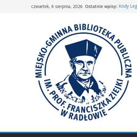
Przejdź
Ostatnie wpisy:
Kody Leg
czwartek, 6 sierpnia, 2026
do
Spotkani
𝐖𝐢𝐞𝐥𝐤𝐢𝐞 𝐛
treści
Spotkan
𝐀𝐤𝐜𝐣𝐚 „𝐌𝐚