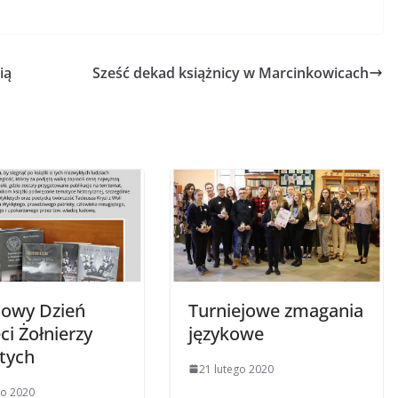
ią
Sześć dekad książnicy w Marcinkowicach
owy Dzień
Turniejowe zmagania
i Żołnierzy
językowe
tych
21 lutego 2020
go 2020