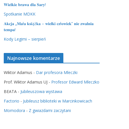
𝐖𝐢𝐞𝐥𝐤𝐢𝐞 𝐛𝐫𝐚𝐰𝐚 𝐝𝐥𝐚 𝐒𝐚𝐫𝐲!
Spotkanie MDKK
𝐀𝐤𝐜𝐣𝐚 „𝐌𝐚ł𝐚 𝐤𝐬𝐢ąż𝐤𝐚 – 𝐰𝐢𝐞𝐥𝐤𝐢 𝐜𝐳ł𝐨𝐰𝐢𝐞𝐤” 𝐧𝐢𝐞 𝐳𝐰𝐚𝐥𝐧𝐢𝐚
𝐭𝐞𝐦𝐩𝐚!
Kody Legimi – sierpień
Najnowsze komentarze
Wiktor Adamus
-
Dar profesora Mleczki
Prof. Wiktor Adamus UJ
-
Profesor Edward Mleczko
BEATA
-
Jubileuszowa wystawa
Factorio
-
Jubileusz biblioteki w Marcinkowicach
Momodora
-
Z gwiazdami zaczytani