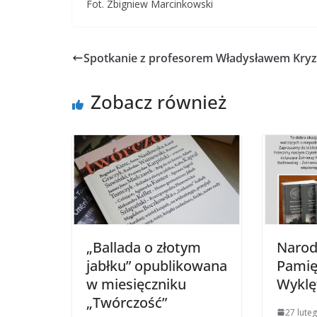
Fot. Zbigniew Marcinkowski
Spotkanie z profesorem Władysławem Kryz
Zobacz również
„Ballada o złotym
Narod
jabłku” opublikowana
Pamięc
w miesięczniku
Wyklę
„Twórczość”
27 lute