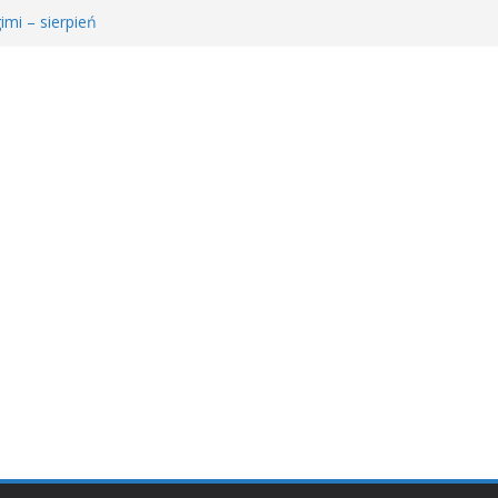
imi – sierpień
e Młodzieżowego Dyskusyjnego Klubu Książki
𝐫𝐚𝐰𝐚 𝐝𝐥𝐚 𝐒𝐚𝐫𝐲!
ie MDKK
ł𝐚 𝐤𝐬𝐢ąż𝐤𝐚 – 𝐰𝐢𝐞𝐥𝐤𝐢 𝐜𝐳ł𝐨𝐰𝐢𝐞𝐤” 𝐧𝐢𝐞 𝐳𝐰𝐚𝐥𝐧𝐢𝐚 𝐭𝐞𝐦𝐩𝐚!