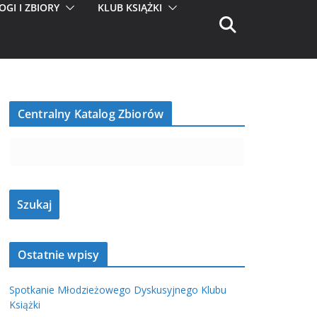
OGI I ZBIORY
KLUB KSIĄŻKI
Centralny Katalog Zbiorów
Ostatnie wpisy
Spotkanie Młodzieżowego Dyskusyjnego Klubu
Książki