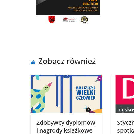
Zobacz również
Zdobywcy dyplomów
Stycz
i nagrody książkowe
spotk