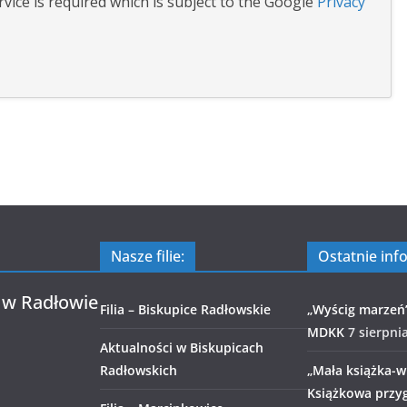
vice is required which is subject to the Google
Privacy
Nasze filie:
Ostatnie inf
 w Radłowie
Filia – Biskupice Radłowskie
„Wyścig marzeń
MDKK
7 sierpni
Aktualności w Biskupicach
Radłowskich
„Mała książka-wi
Książkowa przy