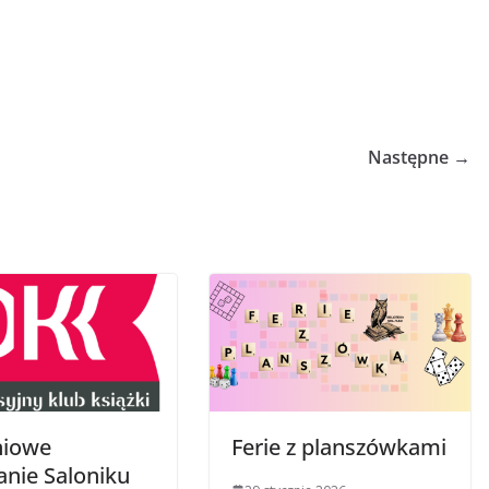
Następne →
niowe
Ferie z planszówkami
anie Saloniku