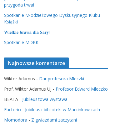
przygoda trwa!
Spotkanie Młodzieżowego Dyskusyjnego Klubu
Książki
𝐖𝐢𝐞𝐥𝐤𝐢𝐞 𝐛𝐫𝐚𝐰𝐚 𝐝𝐥𝐚 𝐒𝐚𝐫𝐲!
Spotkanie MDKK
Najnowsze komentarze
Wiktor Adamus
-
Dar profesora Mleczki
Prof. Wiktor Adamus UJ
-
Profesor Edward Mleczko
BEATA
-
Jubileuszowa wystawa
Factorio
-
Jubileusz biblioteki w Marcinkowicach
Momodora
-
Z gwiazdami zaczytani