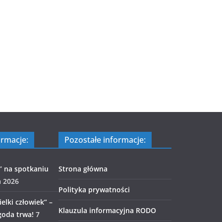
ormacje:
Pozostałe informacje:
” na spotkaniu
Strona główna
a 2026
Polityka prywatności
elki człowiek” –
Klauzula informacyjna RODO
goda trwa!
7