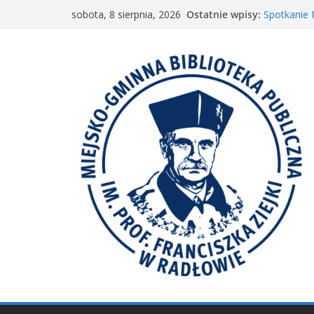
Przejdź
Ostatnie wpisy:
Spotkanie
sobota, 8 sierpnia, 2026
do
„Wyścig m
„Mała ksią
treści
Spotkanie 
𝐖𝐢𝐞𝐥𝐤𝐢𝐞 𝐛𝐫