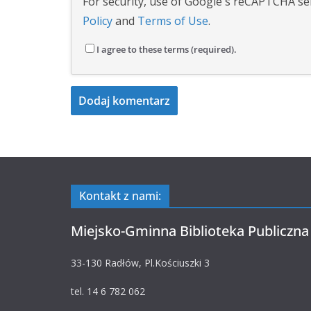
For security, use of Google's reCAPTCHA ser
Policy
and
Terms of Use
.
I agree to these terms (required).
Kontakt z nami:
Miejsko-Gminna Biblioteka Publiczna
33-130 Radłów, Pl.Kościuszki 3
tel. 14 6 782 062