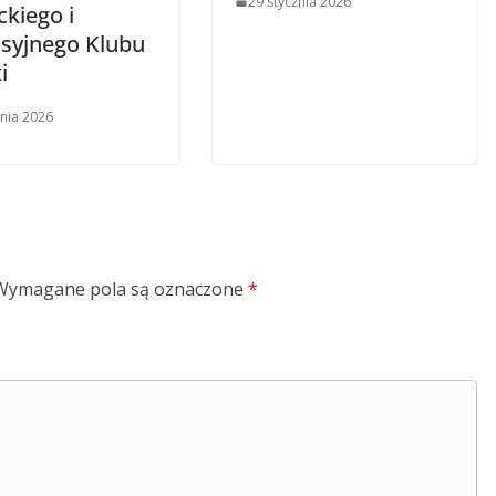
29 stycznia 2026
ckiego i
syjnego Klubu
i
znia 2026
Wymagane pola są oznaczone
*