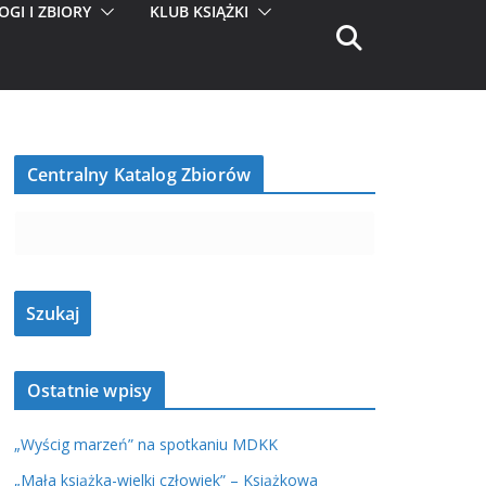
OGI I ZBIORY
KLUB KSIĄŻKI
Centralny Katalog Zbiorów
Ostatnie wpisy
„Wyścig marzeń” na spotkaniu MDKK
„Mała książka-wielki człowiek” – Książkowa