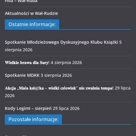
Filia – Wał-Ruda
Aktualności w Wał-Rudzie
Ostatnie informacje:
Spotkanie Młodzieżowego Dyskusyjnego Klubu Książki
5
sierpnia 2026
𝐖𝐢𝐞𝐥𝐤𝐢𝐞 𝐛𝐫𝐚𝐰𝐚 𝐝𝐥𝐚 𝐒𝐚𝐫𝐲!
4 sierpnia 2026
Spotkanie MDKK
3 sierpnia 2026
𝐀𝐤𝐜𝐣𝐚 „𝐌𝐚ł𝐚 𝐤𝐬𝐢ąż𝐤𝐚 – 𝐰𝐢𝐞𝐥𝐤𝐢 𝐜𝐳ł𝐨𝐰𝐢𝐞𝐤” 𝐧𝐢𝐞 𝐳𝐰𝐚𝐥𝐧𝐢𝐚 𝐭𝐞𝐦𝐩𝐚!
29 lipca
2026
Kody Legimi – sierpień
29 lipca 2026
Pozostałe informacje: