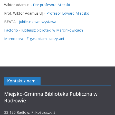
Wiktor Adamus
-
Dar profesora Mleczki
Prof. Wiktor Adamus UJ
-
Profesor Edward Mleczko
BEATA
-
Jubileuszowa wystawa
Factorio
-
Jubileusz biblioteki w Marcinkowicach
Momodora
-
Z gwiazdami zaczytani
Kontakt z nami:
Miejsko-Gminna Biblioteka Publiczna w
Radłowie
33-130 Radłów, Pl.Kościuszki 3