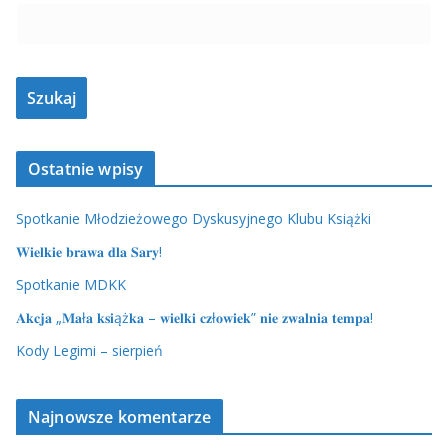
Ostatnie wpisy
Spotkanie Młodzieżowego Dyskusyjnego Klubu Książki
𝐖𝐢𝐞𝐥𝐤𝐢𝐞 𝐛𝐫𝐚𝐰𝐚 𝐝𝐥𝐚 𝐒𝐚𝐫𝐲!
Spotkanie MDKK
𝐀𝐤𝐜𝐣𝐚 „𝐌𝐚ł𝐚 𝐤𝐬𝐢ąż𝐤𝐚 – 𝐰𝐢𝐞𝐥𝐤𝐢 𝐜𝐳ł𝐨𝐰𝐢𝐞𝐤” 𝐧𝐢𝐞 𝐳𝐰𝐚𝐥𝐧𝐢𝐚 𝐭𝐞𝐦𝐩𝐚!
Kody Legimi – sierpień
Najnowsze komentarze