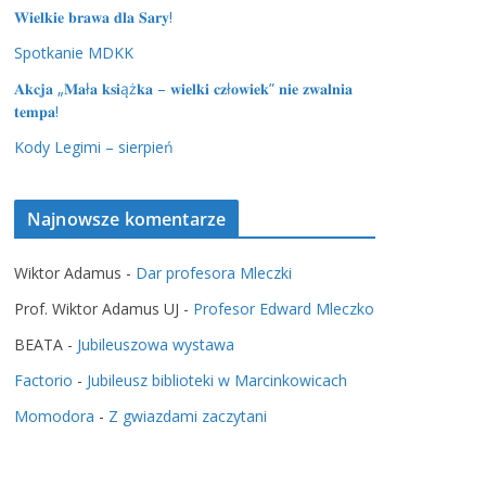
𝐖𝐢𝐞𝐥𝐤𝐢𝐞 𝐛𝐫𝐚𝐰𝐚 𝐝𝐥𝐚 𝐒𝐚𝐫𝐲!
Spotkanie MDKK
𝐀𝐤𝐜𝐣𝐚 „𝐌𝐚ł𝐚 𝐤𝐬𝐢ąż𝐤𝐚 – 𝐰𝐢𝐞𝐥𝐤𝐢 𝐜𝐳ł𝐨𝐰𝐢𝐞𝐤” 𝐧𝐢𝐞 𝐳𝐰𝐚𝐥𝐧𝐢𝐚
𝐭𝐞𝐦𝐩𝐚!
Kody Legimi – sierpień
Najnowsze komentarze
Wiktor Adamus
-
Dar profesora Mleczki
Prof. Wiktor Adamus UJ
-
Profesor Edward Mleczko
BEATA
-
Jubileuszowa wystawa
Factorio
-
Jubileusz biblioteki w Marcinkowicach
Momodora
-
Z gwiazdami zaczytani