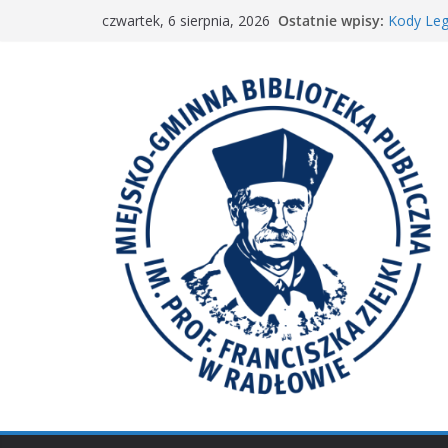
Przejdź
Ostatnie wpisy:
Kody Leg
czwartek, 6 sierpnia, 2026
do
Spotkani
𝐖𝐢𝐞𝐥𝐤𝐢𝐞 𝐛
treści
Spotkan
𝐀𝐤𝐜𝐣𝐚 „𝐌𝐚