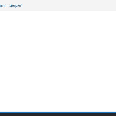
imi – sierpień
e Młodzieżowego Dyskusyjnego Klubu Książki
𝐫𝐚𝐰𝐚 𝐝𝐥𝐚 𝐒𝐚𝐫𝐲!
ie MDKK
ł𝐚 𝐤𝐬𝐢ąż𝐤𝐚 – 𝐰𝐢𝐞𝐥𝐤𝐢 𝐜𝐳ł𝐨𝐰𝐢𝐞𝐤” 𝐧𝐢𝐞 𝐳𝐰𝐚𝐥𝐧𝐢𝐚 𝐭𝐞𝐦𝐩𝐚!