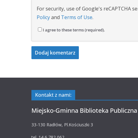
For security, use of Google's reCAPTCHA ser
Policy
and
Terms of Use
.
I agree to these terms (required).
Kontakt z nami:
Miejsko-Gminna Biblioteka Publiczna
33-130 Radłów, Pl.Kościuszki 3
tel. 14 6 782 062