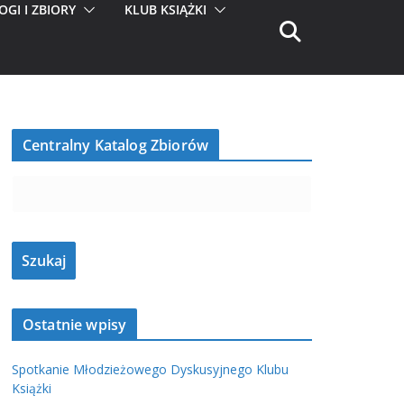
OGI I ZBIORY
KLUB KSIĄŻKI
Centralny Katalog Zbiorów
Ostatnie wpisy
Spotkanie Młodzieżowego Dyskusyjnego Klubu
Książki