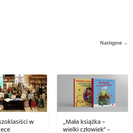
Następne →
zoklasiści w
„Mała książka –
tece
wielki człowiek” –