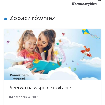
𝐊𝐚𝐜𝐳𝐦𝐚𝐫𝐳𝐲𝐤𝐢𝐞𝐦
Zobacz również
Przerwa na wspólne czytanie
4 października 2017