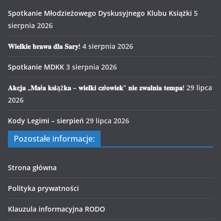
Spotkanie Młodzieżowego Dyskusyjnego Klubu Książki
5
sierpnia 2026
𝐖𝐢𝐞𝐥𝐤𝐢𝐞 𝐛𝐫𝐚𝐰𝐚 𝐝𝐥𝐚 𝐒𝐚𝐫𝐲!
4 sierpnia 2026
Spotkanie MDKK
3 sierpnia 2026
𝐀𝐤𝐜𝐣𝐚 „𝐌𝐚ł𝐚 𝐤𝐬𝐢ąż𝐤𝐚 – 𝐰𝐢𝐞𝐥𝐤𝐢 𝐜𝐳ł𝐨𝐰𝐢𝐞𝐤” 𝐧𝐢𝐞 𝐳𝐰𝐚𝐥𝐧𝐢𝐚 𝐭𝐞𝐦𝐩𝐚!
29 lipca
2026
Kody Legimi – sierpień
29 lipca 2026
Pozostałe informacje:
Strona główna
Polityka prywatności
Klauzula informacyjna RODO