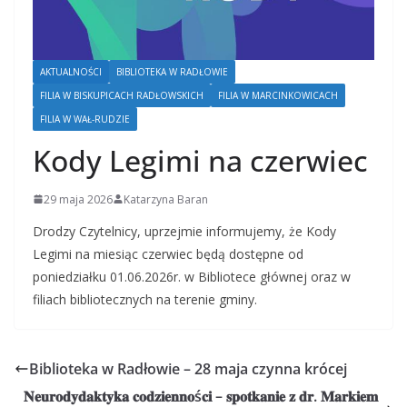
AKTUALNOŚCI
BIBLIOTEKA W RADŁOWIE
FILIA W BISKUPICACH RADŁOWSKICH
FILIA W MARCINKOWICACH
FILIA W WAŁ-RUDZIE
Kody Legimi na czerwiec
29 maja 2026
Katarzyna Baran
Drodzy Czytelnicy, uprzejmie informujemy, że Kody
Legimi na miesiąc czerwiec będą dostępne od
poniedziałku 01.06.2026r. w Bibliotece głównej oraz w
filiach bibliotecznych na terenie gminy.
Biblioteka w Radłowie – 28 maja czynna krócej
𝐍𝐞𝐮𝐫𝐨𝐝𝐲𝐝𝐚𝐤𝐭𝐲𝐤𝐚 𝐜𝐨𝐝𝐳𝐢𝐞𝐧𝐧𝐨ś𝐜𝐢 – 𝐬𝐩𝐨𝐭𝐤𝐚𝐧𝐢𝐞 𝐳 𝐝𝐫. 𝐌𝐚𝐫𝐤𝐢𝐞𝐦