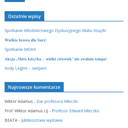
Ostatnie wpisy
Spotkanie Młodzieżowego Dyskusyjnego Klubu Książki
𝐖𝐢𝐞𝐥𝐤𝐢𝐞 𝐛𝐫𝐚𝐰𝐚 𝐝𝐥𝐚 𝐒𝐚𝐫𝐲!
Spotkanie MDKK
𝐀𝐤𝐜𝐣𝐚 „𝐌𝐚ł𝐚 𝐤𝐬𝐢ąż𝐤𝐚 – 𝐰𝐢𝐞𝐥𝐤𝐢 𝐜𝐳ł𝐨𝐰𝐢𝐞𝐤” 𝐧𝐢𝐞 𝐳𝐰𝐚𝐥𝐧𝐢𝐚 𝐭𝐞𝐦𝐩𝐚!
Kody Legimi – sierpień
Najnowsze komentarze
Wiktor Adamus
-
Dar profesora Mleczki
Prof. Wiktor Adamus UJ
-
Profesor Edward Mleczko
BEATA
-
Jubileuszowa wystawa