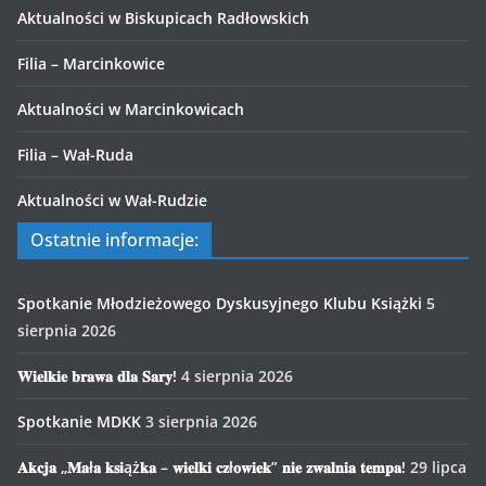
Aktualności w Biskupicach Radłowskich
Filia – Marcinkowice
Aktualności w Marcinkowicach
Filia – Wał-Ruda
Aktualności w Wał-Rudzie
Ostatnie informacje:
Spotkanie Młodzieżowego Dyskusyjnego Klubu Książki
5
sierpnia 2026
𝐖𝐢𝐞𝐥𝐤𝐢𝐞 𝐛𝐫𝐚𝐰𝐚 𝐝𝐥𝐚 𝐒𝐚𝐫𝐲!
4 sierpnia 2026
Spotkanie MDKK
3 sierpnia 2026
𝐀𝐤𝐜𝐣𝐚 „𝐌𝐚ł𝐚 𝐤𝐬𝐢ąż𝐤𝐚 – 𝐰𝐢𝐞𝐥𝐤𝐢 𝐜𝐳ł𝐨𝐰𝐢𝐞𝐤” 𝐧𝐢𝐞 𝐳𝐰𝐚𝐥𝐧𝐢𝐚 𝐭𝐞𝐦𝐩𝐚!
29 lipca