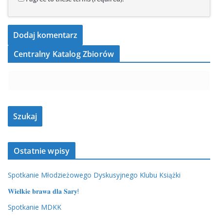
Centralny Katalog Zbiorów
Ostatnie wpisy
Spotkanie Młodzieżowego Dyskusyjnego Klubu Książki
𝐖𝐢𝐞𝐥𝐤𝐢𝐞 𝐛𝐫𝐚𝐰𝐚 𝐝𝐥𝐚 𝐒𝐚𝐫𝐲!
Spotkanie MDKK