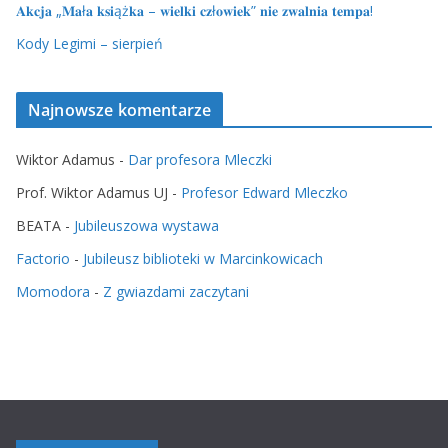
𝐀𝐤𝐜𝐣𝐚 „𝐌𝐚ł𝐚 𝐤𝐬𝐢ąż𝐤𝐚 – 𝐰𝐢𝐞𝐥𝐤𝐢 𝐜𝐳ł𝐨𝐰𝐢𝐞𝐤” 𝐧𝐢𝐞 𝐳𝐰𝐚𝐥𝐧𝐢𝐚 𝐭𝐞𝐦𝐩𝐚!
Kody Legimi – sierpień
Najnowsze komentarze
Wiktor Adamus
-
Dar profesora Mleczki
Prof. Wiktor Adamus UJ
-
Profesor Edward Mleczko
BEATA
-
Jubileuszowa wystawa
Factorio
-
Jubileusz biblioteki w Marcinkowicach
Momodora
-
Z gwiazdami zaczytani