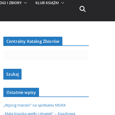
OGI I ZBIORY
KLUB KSIĄŻKI
Centralny Katalog Zbiorów
Ostatnie wpisy
„Wyścig marzeń” na spotkaniu MDKK
„Mała książka-wielki człowiek” – Książkowa