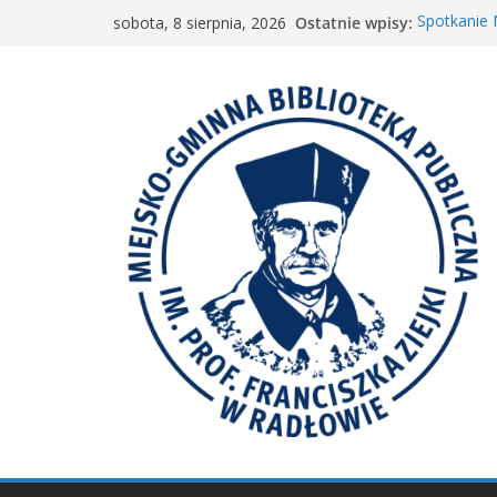
Przejdź
Ostatnie wpisy:
Spotkanie
sobota, 8 sierpnia, 2026
do
„Wyścig m
„Mała ksią
treści
Spotkanie 
𝐖𝐢𝐞𝐥𝐤𝐢𝐞 𝐛𝐫