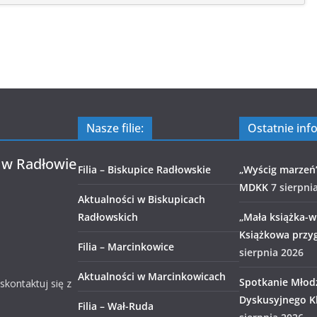
Nasze filie:
Ostatnie inf
 w Radłowie
Filia – Biskupice Radłowskie
„Wyścig marzeń
MDKK
7 sierpni
Aktualności w Biskupicach
Radłowskich
„Mała książka-wi
Książkowa przy
Filia – Marcinkowice
sierpnia 2026
Aktualności w Marcinkowicach
Spotkanie Młod
 skontaktuj się z
Dyskusyjnego Kl
Filia – Wał-Ruda