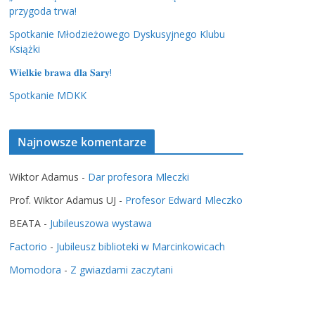
przygoda trwa!
Spotkanie Młodzieżowego Dyskusyjnego Klubu
Książki
𝐖𝐢𝐞𝐥𝐤𝐢𝐞 𝐛𝐫𝐚𝐰𝐚 𝐝𝐥𝐚 𝐒𝐚𝐫𝐲!
Spotkanie MDKK
Najnowsze komentarze
Wiktor Adamus
-
Dar profesora Mleczki
Prof. Wiktor Adamus UJ
-
Profesor Edward Mleczko
BEATA
-
Jubileuszowa wystawa
Factorio
-
Jubileusz biblioteki w Marcinkowicach
Momodora
-
Z gwiazdami zaczytani