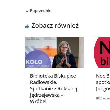
← Poprzednie
Zobacz również
Biblioteka Biskupice
Noc Bi
Radłowskie.
spotk
Spotkanie z Roksaną
Jungo
Jędrzejewską –
26 wrze
Wróbel