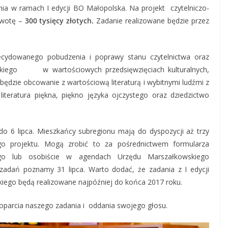
ia w ramach I edycji BO Małopolska. Na projekt czytelniczo-
kwotę –
300 tysięcy złotych.
Zadanie realizowane będzie przez
decydowanego pobudzenia i poprawy stanu czytelnictwa oraz
skiego w wartościowych przedsięwzięciach kulturalnych,
będzie obcowanie z wartościową literaturą i wybitnymi ludźmi z
a literatura piękna, piękno języka ojczystego oraz dziedzictwo
do 6 lipca. Mieszkańcy subregionu mają do dyspozycji aż trzy
go projektu. Mogą zrobić to za pośrednictwem formularza
ego lub osobiście w agendach Urzędu Marszałkowskiego
zadań poznamy 31 lipca. Warto dodać, że zadania z I edycji
ego będą realizowane najpóźniej do końca 2017 roku.
oparcia naszego zadania i oddania swojego głosu.