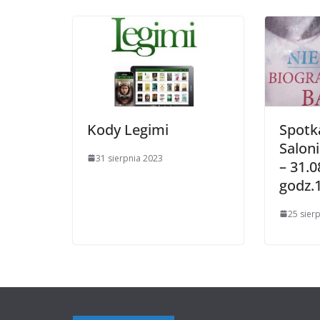
Kody Legimi
Spotk
Saloni
31 sierpnia 2023
– 31.0
godz.
25 sier