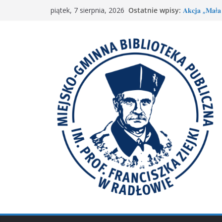
Przejdź
Ostatnie wpisy:
𝐀𝐤𝐜𝐣𝐚 „𝐌𝐚ł𝐚 
piątek, 7 sierpnia, 2026
do
„Mała książ
Spotkanie M
treści
𝐖𝐢𝐞𝐥𝐤𝐢𝐞 𝐛𝐫𝐚
Spotkanie 