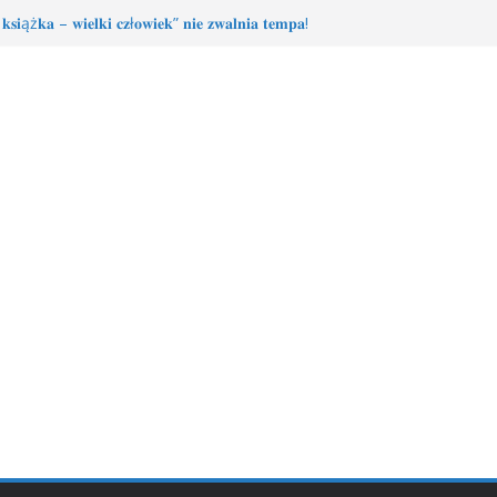
𝐬𝐢ąż𝐤𝐚 – 𝐰𝐢𝐞𝐥𝐤𝐢 𝐜𝐳ł𝐨𝐰𝐢𝐞𝐤” 𝐧𝐢𝐞 𝐳𝐰𝐚𝐥𝐧𝐢𝐚 𝐭𝐞𝐦𝐩𝐚!
ka-wielki człowiek” – Książkowa przygoda trwa!
łodzieżowego Dyskusyjnego Klubu Książki
𝐚 𝐝𝐥𝐚 𝐒𝐚𝐫𝐲!
MDKK