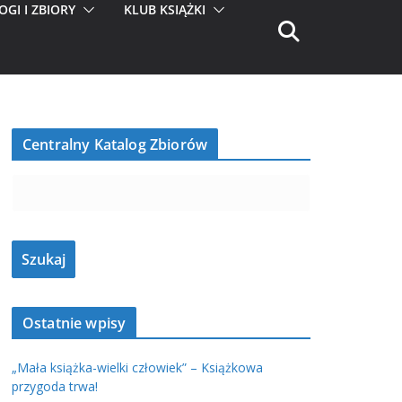
OGI I ZBIORY
KLUB KSIĄŻKI
Centralny Katalog Zbiorów
Ostatnie wpisy
„Mała książka-wielki człowiek” – Książkowa
przygoda trwa!