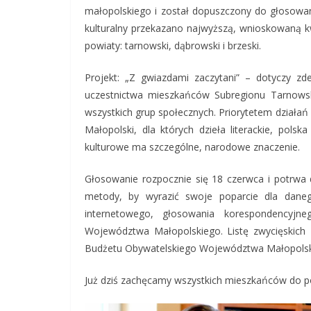
małopolskiego i został dopuszczony do głosowan
kulturalny przekazano najwyższą, wnioskowaną 
powiaty: tarnowski, dąbrowski i brzeski.
Projekt: „Z gwiazdami zaczytani” – dotyczy z
uczestnictwa mieszkańców Subregionu Tarnow
wszystkich grup społecznych. Priorytetem działań 
Małopolski, dla których dzieła literackie, polsk
kulturowe ma szczególne, narodowe znaczenie.
Głosowanie rozpocznie się 18 czerwca i potrwa 
metody, by wyrazić swoje poparcie dla dane
internetowego, głosowania korespondencyjn
Województwa Małopolskiego. Listę zwycięskich 
Budżetu Obywatelskiego Województwa Małopolski
Już dziś zachęcamy wszystkich mieszkańców do p