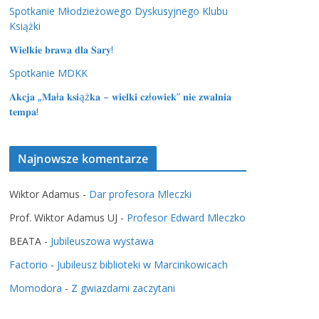
Spotkanie Młodzieżowego Dyskusyjnego Klubu
Książki
𝐖𝐢𝐞𝐥𝐤𝐢𝐞 𝐛𝐫𝐚𝐰𝐚 𝐝𝐥𝐚 𝐒𝐚𝐫𝐲!
Spotkanie MDKK
𝐀𝐤𝐜𝐣𝐚 „𝐌𝐚ł𝐚 𝐤𝐬𝐢ąż𝐤𝐚 – 𝐰𝐢𝐞𝐥𝐤𝐢 𝐜𝐳ł𝐨𝐰𝐢𝐞𝐤” 𝐧𝐢𝐞 𝐳𝐰𝐚𝐥𝐧𝐢𝐚
𝐭𝐞𝐦𝐩𝐚!
Najnowsze komentarze
Wiktor Adamus
-
Dar profesora Mleczki
Prof. Wiktor Adamus UJ
-
Profesor Edward Mleczko
BEATA
-
Jubileuszowa wystawa
Factorio
-
Jubileusz biblioteki w Marcinkowicach
Momodora
-
Z gwiazdami zaczytani