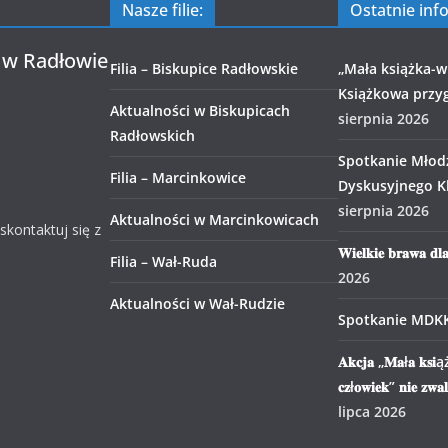
Nasze filie:
Ostatnie inf
 w Radłowie
Filia – Biskupice Radłowskie
„Mała książka-wi
Książkowa przy
Aktualności w Biskupicach
sierpnia 2026
Radłowskich
Spotkanie Młod
Filia – Marcinkowice
Dyskusyjnego Kl
sierpnia 2026
Aktualności w Marcinkowicach
 skontaktuj się z
𝐖𝐢𝐞𝐥𝐤𝐢𝐞 𝐛𝐫𝐚𝐰𝐚 𝐝𝐥
Filia – Wał-Ruda
2026
Aktualności w Wał-Rudzie
Spotkanie MDK
𝐀𝐤𝐜𝐣𝐚 „𝐌𝐚ł𝐚 𝐤𝐬𝐢ąż
𝐜𝐳ł𝐨𝐰𝐢𝐞𝐤” 𝐧𝐢𝐞 𝐳𝐰𝐚
lipca 2026