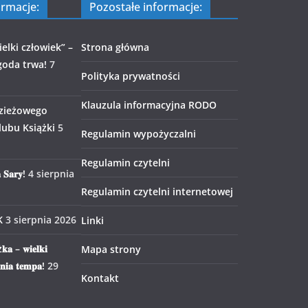
ormacje:
Pozostałe informacje:
elki człowiek” –
Strona główna
goda trwa!
7
Polityka prywatności
Klauzula informacyjna RODO
zieżowego
ubu Książki
5
Regulamin wypożyczalni
Regulamin czytelni
 𝐒𝐚𝐫𝐲!
4 sierpnia
Regulamin czytelni internetowej
K
3 sierpnia 2026
Linki
𝐤𝐚 – 𝐰𝐢𝐞𝐥𝐤𝐢
Mapa strony
𝐧𝐢𝐚 𝐭𝐞𝐦𝐩𝐚!
29
Kontakt