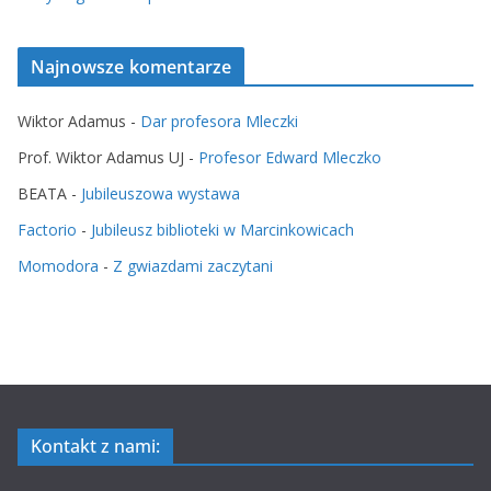
Najnowsze komentarze
Wiktor Adamus
-
Dar profesora Mleczki
Prof. Wiktor Adamus UJ
-
Profesor Edward Mleczko
BEATA
-
Jubileuszowa wystawa
Factorio
-
Jubileusz biblioteki w Marcinkowicach
Momodora
-
Z gwiazdami zaczytani
Kontakt z nami: