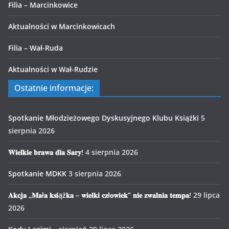
Filia – Marcinkowice
Aktualności w Marcinkowicach
Filia – Wał-Ruda
Aktualności w Wał-Rudzie
Ostatnie informacje:
Spotkanie Młodzieżowego Dyskusyjnego Klubu Książki
5
sierpnia 2026
𝐖𝐢𝐞𝐥𝐤𝐢𝐞 𝐛𝐫𝐚𝐰𝐚 𝐝𝐥𝐚 𝐒𝐚𝐫𝐲!
4 sierpnia 2026
Spotkanie MDKK
3 sierpnia 2026
𝐀𝐤𝐜𝐣𝐚 „𝐌𝐚ł𝐚 𝐤𝐬𝐢ąż𝐤𝐚 – 𝐰𝐢𝐞𝐥𝐤𝐢 𝐜𝐳ł𝐨𝐰𝐢𝐞𝐤” 𝐧𝐢𝐞 𝐳𝐰𝐚𝐥𝐧𝐢𝐚 𝐭𝐞𝐦𝐩𝐚!
29 lipca
2026