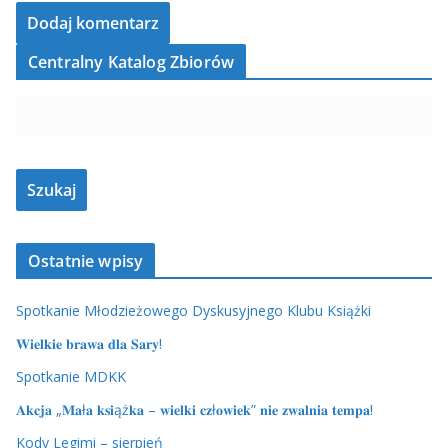
Centralny Katalog Zbiorów
Ostatnie wpisy
Spotkanie Młodzieżowego Dyskusyjnego Klubu Książki
𝐖𝐢𝐞𝐥𝐤𝐢𝐞 𝐛𝐫𝐚𝐰𝐚 𝐝𝐥𝐚 𝐒𝐚𝐫𝐲!
Spotkanie MDKK
𝐀𝐤𝐜𝐣𝐚 „𝐌𝐚ł𝐚 𝐤𝐬𝐢ąż𝐤𝐚 – 𝐰𝐢𝐞𝐥𝐤𝐢 𝐜𝐳ł𝐨𝐰𝐢𝐞𝐤” 𝐧𝐢𝐞 𝐳𝐰𝐚𝐥𝐧𝐢𝐚 𝐭𝐞𝐦𝐩𝐚!
Kody Legimi – sierpień