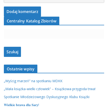
Centralny Katalog Zbiorów
Ostatnie wpisy
„Wyścig marzeń” na spotkaniu MDKK
„Mała książka-wielki człowiek” – Książkowa przygoda trwa!
Spotkanie Młodzieżowego Dyskusyjnego Klubu Książki
𝐖𝐢𝐞𝐥𝐤𝐢𝐞 𝐛𝐫𝐚𝐰𝐚 𝐝𝐥𝐚 𝐒𝐚𝐫𝐲!