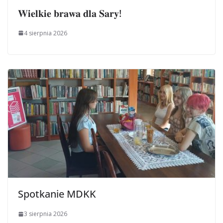
𝐖𝐢𝐞𝐥𝐤𝐢𝐞 𝐛𝐫𝐚𝐰𝐚 𝐝𝐥𝐚 𝐒𝐚𝐫𝐲!
4 sierpnia 2026
Spotkanie MDKK
3 sierpnia 2026