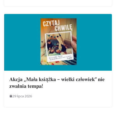
𝐀𝐤𝐜𝐣𝐚 „𝐌𝐚ł𝐚 𝐤𝐬𝐢ąż𝐤𝐚 – 𝐰𝐢𝐞𝐥𝐤𝐢 𝐜𝐳ł𝐨𝐰𝐢𝐞𝐤” 𝐧𝐢𝐞
𝐳𝐰𝐚𝐥𝐧𝐢𝐚 𝐭𝐞𝐦𝐩𝐚!
29 lipca 2026