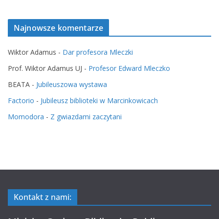
Najnowsze komentarze
Wiktor Adamus
-
Dar profesora Mleczki
Prof. Wiktor Adamus UJ
-
Profesor Edward Mleczko
BEATA
-
Jubileuszowa wystawa
Factorio
-
Jubileusz biblioteki w Marcinkowicach
Momodora
-
Z gwiazdami zaczytani
Kontakt z nami: