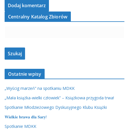
Centralny Katalog Zbiorów
Ostatnie wpisy
„Wyścig marzeń” na spotkaniu MDKK
„Mała książka-wielki człowiek” – Książkowa przygoda trwa!
Spotkanie Młodzieżowego Dyskusyjnego Klubu Książki
𝐖𝐢𝐞𝐥𝐤𝐢𝐞 𝐛𝐫𝐚𝐰𝐚 𝐝𝐥𝐚 𝐒𝐚𝐫𝐲!
Spotkanie MDKK