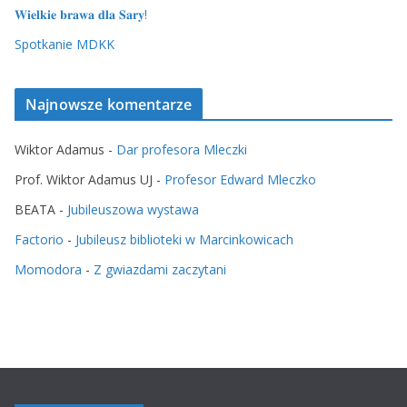
𝐖𝐢𝐞𝐥𝐤𝐢𝐞 𝐛𝐫𝐚𝐰𝐚 𝐝𝐥𝐚 𝐒𝐚𝐫𝐲!
Spotkanie MDKK
Najnowsze komentarze
Wiktor Adamus
-
Dar profesora Mleczki
Prof. Wiktor Adamus UJ
-
Profesor Edward Mleczko
BEATA
-
Jubileuszowa wystawa
Factorio
-
Jubileusz biblioteki w Marcinkowicach
Momodora
-
Z gwiazdami zaczytani