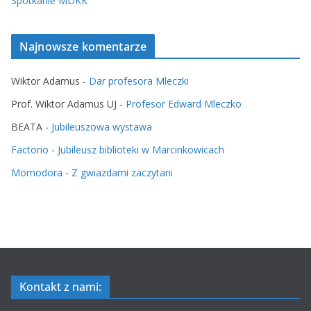
Spotkanie MDKK
Najnowsze komentarze
Wiktor Adamus
-
Dar profesora Mleczki
Prof. Wiktor Adamus UJ
-
Profesor Edward Mleczko
BEATA
-
Jubileuszowa wystawa
Factorio
-
Jubileusz biblioteki w Marcinkowicach
Momodora
-
Z gwiazdami zaczytani
Kontakt z nami: