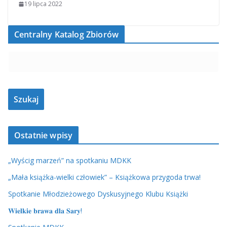
19 lipca 2022
Centralny Katalog Zbiorów
Ostatnie wpisy
„Wyścig marzeń” na spotkaniu MDKK
„Mała książka-wielki człowiek” – Książkowa przygoda trwa!
Spotkanie Młodzieżowego Dyskusyjnego Klubu Książki
𝐖𝐢𝐞𝐥𝐤𝐢𝐞 𝐛𝐫𝐚𝐰𝐚 𝐝𝐥𝐚 𝐒𝐚𝐫𝐲!