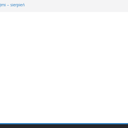
imi – sierpień
e Młodzieżowego Dyskusyjnego Klubu Książki
𝐫𝐚𝐰𝐚 𝐝𝐥𝐚 𝐒𝐚𝐫𝐲!
ie MDKK
ł𝐚 𝐤𝐬𝐢ąż𝐤𝐚 – 𝐰𝐢𝐞𝐥𝐤𝐢 𝐜𝐳ł𝐨𝐰𝐢𝐞𝐤” 𝐧𝐢𝐞 𝐳𝐰𝐚𝐥𝐧𝐢𝐚 𝐭𝐞𝐦𝐩𝐚!