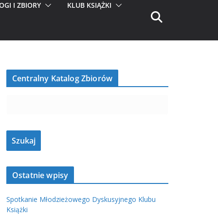
OGI I ZBIORY
KLUB KSIĄŻKI
Centralny Katalog Zbiorów
Ostatnie wpisy
Spotkanie Młodzieżowego Dyskusyjnego Klubu
Książki