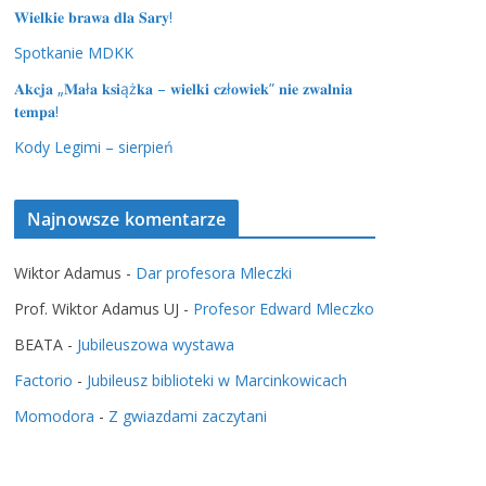
𝐖𝐢𝐞𝐥𝐤𝐢𝐞 𝐛𝐫𝐚𝐰𝐚 𝐝𝐥𝐚 𝐒𝐚𝐫𝐲!
Spotkanie MDKK
𝐀𝐤𝐜𝐣𝐚 „𝐌𝐚ł𝐚 𝐤𝐬𝐢ąż𝐤𝐚 – 𝐰𝐢𝐞𝐥𝐤𝐢 𝐜𝐳ł𝐨𝐰𝐢𝐞𝐤” 𝐧𝐢𝐞 𝐳𝐰𝐚𝐥𝐧𝐢𝐚
𝐭𝐞𝐦𝐩𝐚!
Kody Legimi – sierpień
Najnowsze komentarze
Wiktor Adamus
-
Dar profesora Mleczki
Prof. Wiktor Adamus UJ
-
Profesor Edward Mleczko
BEATA
-
Jubileuszowa wystawa
Factorio
-
Jubileusz biblioteki w Marcinkowicach
Momodora
-
Z gwiazdami zaczytani