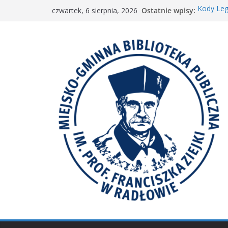
Przejdź
Ostatnie wpisy:
Kody Leg
czwartek, 6 sierpnia, 2026
do
Spotkani
𝐖𝐢𝐞𝐥𝐤𝐢𝐞 𝐛
treści
Spotkan
𝐀𝐤𝐜𝐣𝐚 „𝐌𝐚