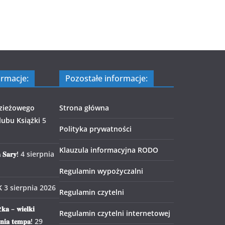
ormacje:
Pozostałe informacje:
zieżowego
Strona główna
ubu Książki
5
Polityka prywatności
Klauzula informacyjna RODO
 𝐒𝐚𝐫𝐲!
4 sierpnia
Regulamin wypożyczalni
K
3 sierpnia 2026
Regulamin czytelni
𝐤𝐚 – 𝐰𝐢𝐞𝐥𝐤𝐢
Regulamin czytelni internetowej
𝐧𝐢𝐚 𝐭𝐞𝐦𝐩𝐚!
29