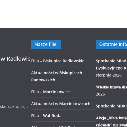
Nasze filie:
Ostatnie inf
 w Radłowie
Filia – Biskupice Radłowskie
Spotkanie Młod
Dyskusyjnego Kl
Aktualności w Biskupicach
sierpnia 2026
Radłowskich
𝐖𝐢𝐞𝐥𝐤𝐢𝐞 𝐛𝐫𝐚𝐰𝐚 𝐝𝐥
Filia – Marcinkowice
2026
Aktualności w Marcinkowicach
Spotkanie MDK
 skontaktuj się z
Filia – Wał-Ruda
𝐀𝐤𝐜𝐣𝐚 „𝐌𝐚ł𝐚 𝐤𝐬𝐢ąż
𝐜𝐳ł𝐨𝐰𝐢𝐞𝐤” 𝐧𝐢𝐞 𝐳𝐰𝐚