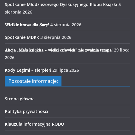
Spotkanie Młodzieżowego Dyskusyjnego Klubu Książki
5
sierpnia 2026
𝐖𝐢𝐞𝐥𝐤𝐢𝐞 𝐛𝐫𝐚𝐰𝐚 𝐝𝐥𝐚 𝐒𝐚𝐫𝐲!
4 sierpnia 2026
Spotkanie MDKK
3 sierpnia 2026
𝐀𝐤𝐜𝐣𝐚 „𝐌𝐚ł𝐚 𝐤𝐬𝐢ąż𝐤𝐚 – 𝐰𝐢𝐞𝐥𝐤𝐢 𝐜𝐳ł𝐨𝐰𝐢𝐞𝐤” 𝐧𝐢𝐞 𝐳𝐰𝐚𝐥𝐧𝐢𝐚 𝐭𝐞𝐦𝐩𝐚!
29 lipca
2026
Kody Legimi – sierpień
29 lipca 2026
Pozostałe informacje:
Strona główna
Polityka prywatności
Klauzula informacyjna RODO