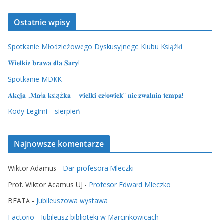
Ostatnie wpisy
Spotkanie Młodzieżowego Dyskusyjnego Klubu Książki
𝐖𝐢𝐞𝐥𝐤𝐢𝐞 𝐛𝐫𝐚𝐰𝐚 𝐝𝐥𝐚 𝐒𝐚𝐫𝐲!
Spotkanie MDKK
𝐀𝐤𝐜𝐣𝐚 „𝐌𝐚ł𝐚 𝐤𝐬𝐢ąż𝐤𝐚 – 𝐰𝐢𝐞𝐥𝐤𝐢 𝐜𝐳ł𝐨𝐰𝐢𝐞𝐤” 𝐧𝐢𝐞 𝐳𝐰𝐚𝐥𝐧𝐢𝐚 𝐭𝐞𝐦𝐩𝐚!
Kody Legimi – sierpień
Najnowsze komentarze
Wiktor Adamus
-
Dar profesora Mleczki
Prof. Wiktor Adamus UJ
-
Profesor Edward Mleczko
BEATA
-
Jubileuszowa wystawa
Factorio
-
Jubileusz biblioteki w Marcinkowicach