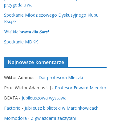
przygoda trwa!
Spotkanie Młodzieżowego Dyskusyjnego Klubu
Książki
𝐖𝐢𝐞𝐥𝐤𝐢𝐞 𝐛𝐫𝐚𝐰𝐚 𝐝𝐥𝐚 𝐒𝐚𝐫𝐲!
Spotkanie MDKK
Najnowsze komentarze
Wiktor Adamus
-
Dar profesora Mleczki
Prof. Wiktor Adamus UJ
-
Profesor Edward Mleczko
BEATA
-
Jubileuszowa wystawa
Factorio
-
Jubileusz biblioteki w Marcinkowicach
Momodora
-
Z gwiazdami zaczytani