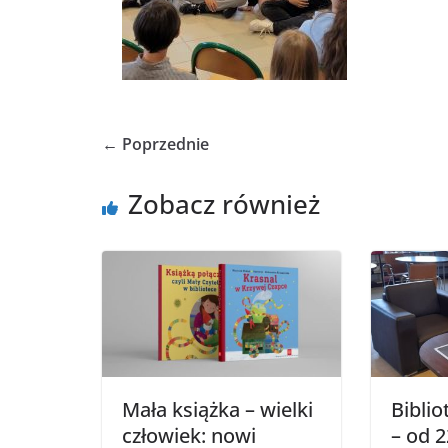
← Poprzednie
Zobacz również
Mała książka – wielki
Bibli
człowiek: nowi
– od 2