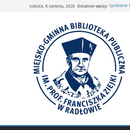
Przejdź
Ostatnie wpisy:
Spotkanie
sobota, 8 sierpnia, 2026
do
„Wyścig m
„Mała ksią
treści
Spotkanie 
𝐖𝐢𝐞𝐥𝐤𝐢𝐞 𝐛𝐫