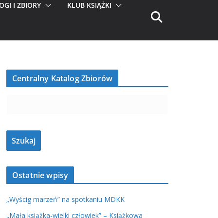
OGI I ZBIORY
KLUB KSIĄŻKI
Centralny Katalog Zbiorów
Ostatnie wpisy
„Wyścig marzeń” na spotkaniu MDKK
„Mała książka-wielki człowiek” – Książkowa