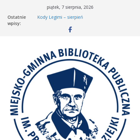
Przejdź
piątek, 7 sierpnia, 2026
do
Ostatnie
Kody Legimi – sierpień
treści
wpisy:
Spotkanie Młodzieżowego Dyskusyjnego
Klubu Książki
𝐖𝐢𝐞𝐥𝐤𝐢𝐞 𝐛𝐫𝐚𝐰𝐚 𝐝𝐥𝐚 𝐒𝐚𝐫𝐲!
Spotkanie MDKK
𝐀𝐤𝐜𝐣𝐚 „𝐌𝐚ł𝐚 𝐤𝐬𝐢ąż𝐤𝐚 – 𝐰𝐢𝐞𝐥𝐤𝐢 𝐜𝐳ł𝐨𝐰𝐢𝐞𝐤” 𝐧𝐢𝐞
𝐳𝐰𝐚𝐥𝐧𝐢𝐚 𝐭𝐞𝐦𝐩𝐚!