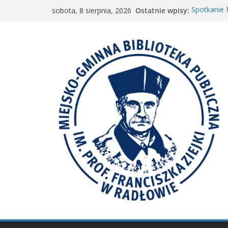
Przejdź
Ostatnie wpisy:
Spotkanie
sobota, 8 sierpnia, 2026
do
„Wyścig m
„Mała ksią
treści
Spotkanie 
𝐖𝐢𝐞𝐥𝐤𝐢𝐞 𝐛𝐫