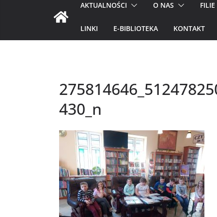
AKTUALNOŚCI
O NAS
FILIE
LINKI
E-BIBLIOTEKA
KONTAKT
275814646_51247825
430_n