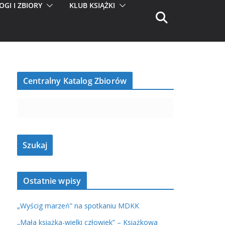
OGI I ZBIORY
KLUB KSIĄŻKI
Centralny Katalog Zbiorów
Ostatnie wpisy
„Wyścig marzeń” na spotkaniu MDKK
„Mała książka-wielki człowiek” – Książkowa