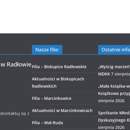
Nasze filie:
Ostatnie inf
 w Radłowie
Filia – Biskupice Radłowskie
„Wyścig marzeń
MDKK
7 sierpni
Aktualności w Biskupicach
Radłowskich
„Mała książka-wi
Książkowa przy
Filia – Marcinkowice
sierpnia 2026
Aktualności w Marcinkowicach
Spotkanie Młod
 skontaktuj się z
Dyskusyjnego Kl
Filia – Wał-Ruda
sierpnia 2026