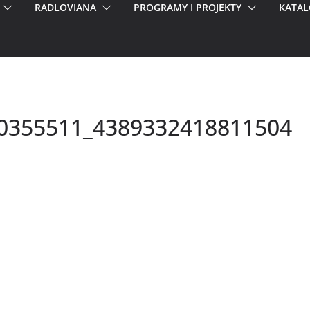
RADLOVIANA
PROGRAMY I PROJEKTY
KATAL
0355511_4389332418811504