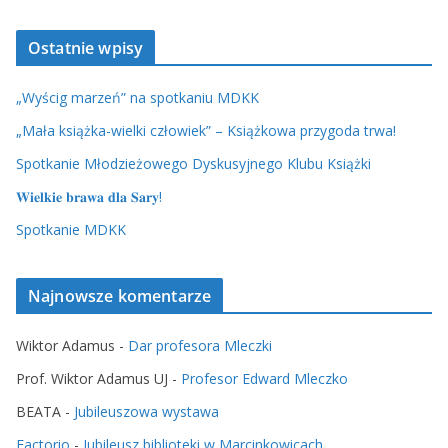
Ostatnie wpisy
„Wyścig marzeń” na spotkaniu MDKK
„Mała książka-wielki człowiek” – Książkowa przygoda trwa!
Spotkanie Młodzieżowego Dyskusyjnego Klubu Książki
𝐖𝐢𝐞𝐥𝐤𝐢𝐞 𝐛𝐫𝐚𝐰𝐚 𝐝𝐥𝐚 𝐒𝐚𝐫𝐲!
Spotkanie MDKK
Najnowsze komentarze
Wiktor Adamus
-
Dar profesora Mleczki
Prof. Wiktor Adamus UJ
-
Profesor Edward Mleczko
BEATA
-
Jubileuszowa wystawa
Factorio
-
Jubileusz biblioteki w Marcinkowicach