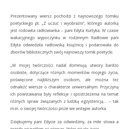
Prezentowany wiersz pochodzi z najnowszego tomiku
poetyckiego pt. „Z uczuć i wyobraźni”, którego autorką
jest rodowita radłowianka – pani Edyta Kurtyka. W czasie
wakacyjnego wypoczynku w rodzinnym Radłowie pani
Edyta odwiedziła radłowską książnicę i podarowała do
zbiorów bibliotecznych swój najnowszy tomik poetycki.
„W mojej twórczości nadal dominują utwory bardzo
osobiste, dotyczące różnych momentów mojego życia,
poświęcone najbliższym osobom, ale można też
odnaleźć wiersze o charakterze uniwersalnym. Przyczyną
ich powstawania były refleksje i spostrzeżenia na temat
różnych spraw związanych z ludzką egzystencją… – tak
m.in. o swojej twórczości pisze we wstępie autorka.
Dziękujemy pani Edycie za odwiedziny, za miłe słowa a
przede wszystkim za wiersze, które pisało życie.