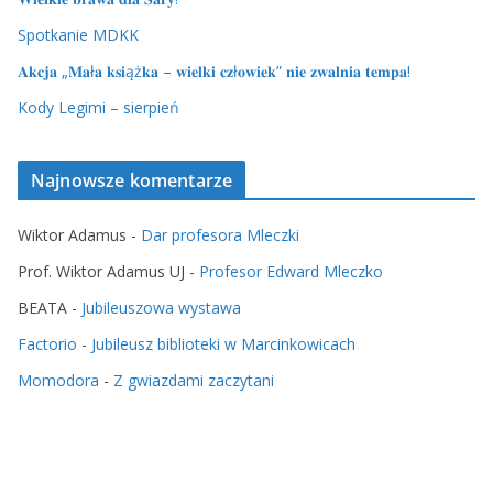
Spotkanie MDKK
𝐀𝐤𝐜𝐣𝐚 „𝐌𝐚ł𝐚 𝐤𝐬𝐢ąż𝐤𝐚 – 𝐰𝐢𝐞𝐥𝐤𝐢 𝐜𝐳ł𝐨𝐰𝐢𝐞𝐤” 𝐧𝐢𝐞 𝐳𝐰𝐚𝐥𝐧𝐢𝐚 𝐭𝐞𝐦𝐩𝐚!
Kody Legimi – sierpień
Najnowsze komentarze
Wiktor Adamus
-
Dar profesora Mleczki
Prof. Wiktor Adamus UJ
-
Profesor Edward Mleczko
BEATA
-
Jubileuszowa wystawa
Factorio
-
Jubileusz biblioteki w Marcinkowicach
Momodora
-
Z gwiazdami zaczytani