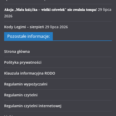
𝐀𝐤𝐜𝐣𝐚 „𝐌𝐚ł𝐚 𝐤𝐬𝐢ąż𝐤𝐚 – 𝐰𝐢𝐞𝐥𝐤𝐢 𝐜𝐳ł𝐨𝐰𝐢𝐞𝐤” 𝐧𝐢𝐞 𝐳𝐰𝐚𝐥𝐧𝐢𝐚 𝐭𝐞𝐦𝐩𝐚!
29 lipca
2026
Kody Legimi – sierpień
29 lipca 2026
Pozostałe informacje:
Strona główna
Polityka prywatności
Klauzula informacyjna RODO
Regulamin wypożyczalni
Regulamin czytelni
Regulamin czytelni internetowej