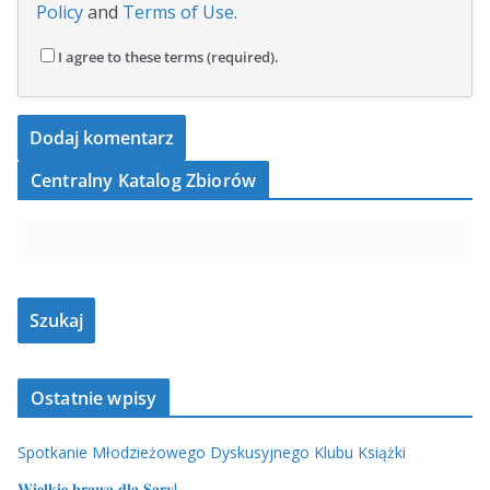
Policy
and
Terms of Use
.
I agree to these terms (required).
Centralny Katalog Zbiorów
Ostatnie wpisy
Spotkanie Młodzieżowego Dyskusyjnego Klubu Książki
𝐖𝐢𝐞𝐥𝐤𝐢𝐞 𝐛𝐫𝐚𝐰𝐚 𝐝𝐥𝐚 𝐒𝐚𝐫𝐲!