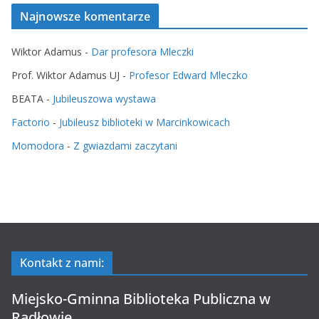
Najnowsze komentarze
Wiktor Adamus
-
Dar profesora Mleczki
Prof. Wiktor Adamus UJ
-
Profesor Edward Mleczko
BEATA
-
Jubileuszowa wystawa
Factorio
-
Jubileusz biblioteki w Marcinkowicach
Momodora
-
Z gwiazdami zaczytani
Kontakt z nami:
Miejsko-Gminna Biblioteka Publiczna w
Radłowie