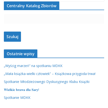
Centralny Katalog Zbiorów
Ostatnie wpisy
„Wyścig marzeń” na spotkaniu MDKK
„Mała książka-wielki człowiek” – Książkowa przygoda trwa!
Spotkanie Młodzieżowego Dyskusyjnego Klubu Książki
𝐖𝐢𝐞𝐥𝐤𝐢𝐞 𝐛𝐫𝐚𝐰𝐚 𝐝𝐥𝐚 𝐒𝐚𝐫𝐲!
Spotkanie MDKK