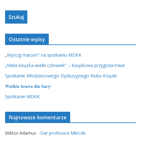
Ostatnie wpisy
„Wyścig marzeń” na spotkaniu MDKK
„Mała książka-wielki człowiek” – Książkowa przygoda trwa!
Spotkanie Młodzieżowego Dyskusyjnego Klubu Książki
𝐖𝐢𝐞𝐥𝐤𝐢𝐞 𝐛𝐫𝐚𝐰𝐚 𝐝𝐥𝐚 𝐒𝐚𝐫𝐲!
Spotkanie MDKK
Najnowsze komentarze
Wiktor Adamus
-
Dar profesora Mleczki