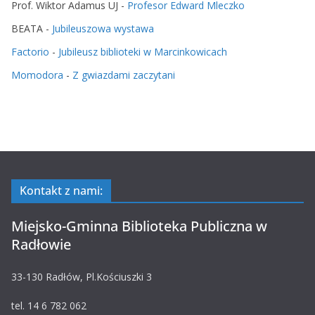
Prof. Wiktor Adamus UJ
-
Profesor Edward Mleczko
BEATA
-
Jubileuszowa wystawa
Factorio
-
Jubileusz biblioteki w Marcinkowicach
Momodora
-
Z gwiazdami zaczytani
Kontakt z nami:
Miejsko-Gminna Biblioteka Publiczna w
Radłowie
33-130 Radłów, Pl.Kościuszki 3
tel. 14 6 782 062