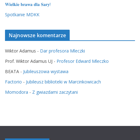
𝐖𝐢𝐞𝐥𝐤𝐢𝐞 𝐛𝐫𝐚𝐰𝐚 𝐝𝐥𝐚 𝐒𝐚𝐫𝐲!
Spotkanie MDKK
Najnowsze komentarze
Wiktor Adamus
-
Dar profesora Mleczki
Prof. Wiktor Adamus UJ
-
Profesor Edward Mleczko
BEATA
-
Jubileuszowa wystawa
Factorio
-
Jubileusz biblioteki w Marcinkowicach
Momodora
-
Z gwiazdami zaczytani