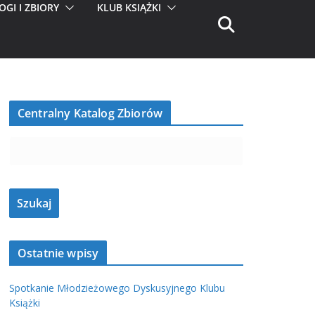
OGI I ZBIORY
KLUB KSIĄŻKI
Centralny Katalog Zbiorów
Ostatnie wpisy
Spotkanie Młodzieżowego Dyskusyjnego Klubu
Książki