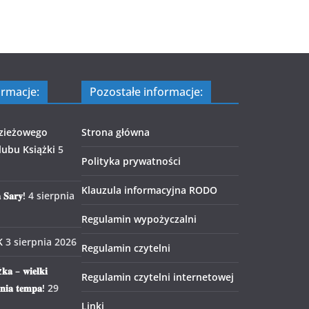
ormacje:
Pozostałe informacje:
zieżowego
Strona główna
ubu Książki
5
Polityka prywatności
Klauzula informacyjna RODO
 𝐒𝐚𝐫𝐲!
4 sierpnia
Regulamin wypożyczalni
K
3 sierpnia 2026
Regulamin czytelni
𝐤𝐚 – 𝐰𝐢𝐞𝐥𝐤𝐢
Regulamin czytelni internetowej
𝐧𝐢𝐚 𝐭𝐞𝐦𝐩𝐚!
29
Linki