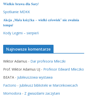
𝐖𝐢𝐞𝐥𝐤𝐢𝐞 𝐛𝐫𝐚𝐰𝐚 𝐝𝐥𝐚 𝐒𝐚𝐫𝐲!
Spotkanie MDKK
𝐀𝐤𝐜𝐣𝐚 „𝐌𝐚ł𝐚 𝐤𝐬𝐢ąż𝐤𝐚 – 𝐰𝐢𝐞𝐥𝐤𝐢 𝐜𝐳ł𝐨𝐰𝐢𝐞𝐤” 𝐧𝐢𝐞 𝐳𝐰𝐚𝐥𝐧𝐢𝐚
𝐭𝐞𝐦𝐩𝐚!
Kody Legimi – sierpień
Najnowsze komentarze
Wiktor Adamus
-
Dar profesora Mleczki
Prof. Wiktor Adamus UJ
-
Profesor Edward Mleczko
BEATA
-
Jubileuszowa wystawa
Factorio
-
Jubileusz biblioteki w Marcinkowicach
Momodora
-
Z gwiazdami zaczytani