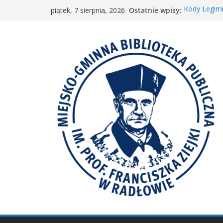
Przejdź
Ostatnie wpisy:
Kody Legimi
piątek, 7 sierpnia, 2026
do
Spotkanie M
𝐖𝐢𝐞𝐥𝐤𝐢𝐞 𝐛𝐫𝐚
treści
Spotkanie 
𝐀𝐤𝐜𝐣𝐚 „𝐌𝐚ł𝐚 