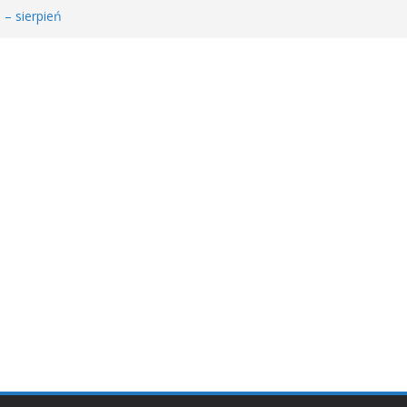
 – sierpień
łodzieżowego Dyskusyjnego Klubu Książki
𝐚 𝐝𝐥𝐚 𝐒𝐚𝐫𝐲!
MDKK
𝐬𝐢ąż𝐤𝐚 – 𝐰𝐢𝐞𝐥𝐤𝐢 𝐜𝐳ł𝐨𝐰𝐢𝐞𝐤” 𝐧𝐢𝐞 𝐳𝐰𝐚𝐥𝐧𝐢𝐚 𝐭𝐞𝐦𝐩𝐚!