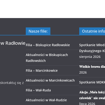
Nasze filie:
Ostatnie inf
 w Radłowie
Filia – Biskupice Radłowskie
Spotkanie Młod
Dyskusyjnego Kl
Aktualności w Biskupicach
sierpnia 2026
Radłowskich
𝐖𝐢𝐞𝐥𝐤𝐢𝐞 𝐛𝐫𝐚𝐰𝐚 𝐝𝐥
Filia – Marcinkowice
2026
Aktualności w Marcinkowicach
Spotkanie MDK
 skontaktuj się z
Filia – Wał-Ruda
𝐀𝐤𝐜𝐣𝐚 „𝐌𝐚ł𝐚 𝐤𝐬𝐢ąż
𝐜𝐳ł𝐨𝐰𝐢𝐞𝐤” 𝐧𝐢𝐞 𝐳𝐰𝐚
Aktualności w Wał-Rudzie
lipca 2026