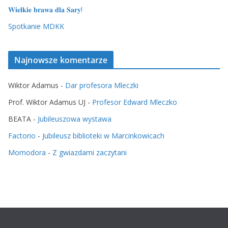
𝐖𝐢𝐞𝐥𝐤𝐢𝐞 𝐛𝐫𝐚𝐰𝐚 𝐝𝐥𝐚 𝐒𝐚𝐫𝐲!
Spotkanie MDKK
Najnowsze komentarze
Wiktor Adamus
-
Dar profesora Mleczki
Prof. Wiktor Adamus UJ
-
Profesor Edward Mleczko
BEATA
-
Jubileuszowa wystawa
Factorio
-
Jubileusz biblioteki w Marcinkowicach
Momodora
-
Z gwiazdami zaczytani