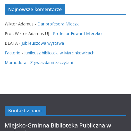
Najnowsze komentarze
Wiktor Adamus
-
Dar profesora Mleczki
Prof. Wiktor Adamus UJ
-
Profesor Edward Mleczko
BEATA
-
Jubileuszowa wystawa
Factorio
-
Jubileusz biblioteki w Marcinkowicach
Momodora
-
Z gwiazdami zaczytani
Kontakt z nami:
Miejsko-Gminna Biblioteka Publiczna w