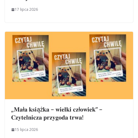
17 lipca 2026
„𝐌𝐚ł𝐚 𝐤𝐬𝐢ąż𝐤𝐚 – 𝐰𝐢𝐞𝐥𝐤𝐢 𝐜𝐳ł𝐨𝐰𝐢𝐞𝐤” –
𝐂𝐳𝐲𝐭𝐞𝐥𝐧𝐢𝐜𝐳𝐚 𝐩𝐫𝐳𝐲𝐠𝐨𝐝𝐚 𝐭𝐫𝐰𝐚!
15 lipca 2026