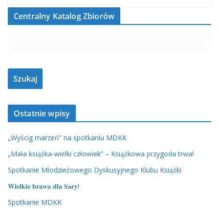
Centralny Katalog Zbiorów
Ostatnie wpisy
„Wyścig marzeń” na spotkaniu MDKK
„Mała książka-wielki człowiek” – Książkowa przygoda trwa!
Spotkanie Młodzieżowego Dyskusyjnego Klubu Książki
𝐖𝐢𝐞𝐥𝐤𝐢𝐞 𝐛𝐫𝐚𝐰𝐚 𝐝𝐥𝐚 𝐒𝐚𝐫𝐲!
Spotkanie MDKK