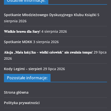
Ostatnie informacje:
Spotkanie Młodzieżowego Dyskusyjnego Klubu Książki
5
sierpnia 2026
𝐖𝐢𝐞𝐥𝐤𝐢𝐞 𝐛𝐫𝐚𝐰𝐚 𝐝𝐥𝐚 𝐒𝐚𝐫𝐲!
4 sierpnia 2026
Spotkanie MDKK
3 sierpnia 2026
𝐀𝐤𝐜𝐣𝐚 „𝐌𝐚ł𝐚 𝐤𝐬𝐢ąż𝐤𝐚 – 𝐰𝐢𝐞𝐥𝐤𝐢 𝐜𝐳ł𝐨𝐰𝐢𝐞𝐤” 𝐧𝐢𝐞 𝐳𝐰𝐚𝐥𝐧𝐢𝐚 𝐭𝐞𝐦𝐩𝐚!
29 lipca
2026
Kody Legimi – sierpień
29 lipca 2026
Pozostałe informacje:
Strona główna
Polityka prywatności