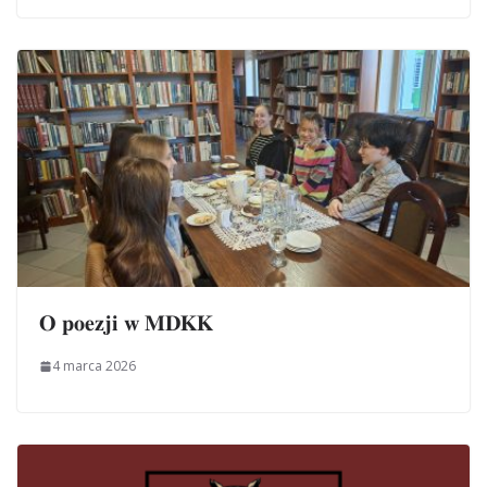
𝐎 𝐩𝐨𝐞𝐳𝐣𝐢 𝐰 𝐌𝐃𝐊𝐊
4 marca 2026