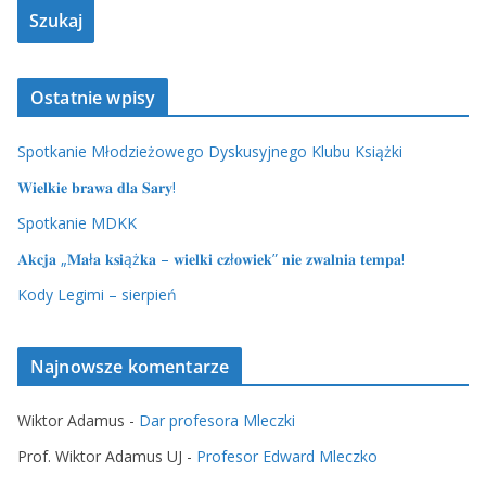
Ostatnie wpisy
Spotkanie Młodzieżowego Dyskusyjnego Klubu Książki
𝐖𝐢𝐞𝐥𝐤𝐢𝐞 𝐛𝐫𝐚𝐰𝐚 𝐝𝐥𝐚 𝐒𝐚𝐫𝐲!
Spotkanie MDKK
𝐀𝐤𝐜𝐣𝐚 „𝐌𝐚ł𝐚 𝐤𝐬𝐢ąż𝐤𝐚 – 𝐰𝐢𝐞𝐥𝐤𝐢 𝐜𝐳ł𝐨𝐰𝐢𝐞𝐤” 𝐧𝐢𝐞 𝐳𝐰𝐚𝐥𝐧𝐢𝐚 𝐭𝐞𝐦𝐩𝐚!
Kody Legimi – sierpień
Najnowsze komentarze
Wiktor Adamus
-
Dar profesora Mleczki
Prof. Wiktor Adamus UJ
-
Profesor Edward Mleczko