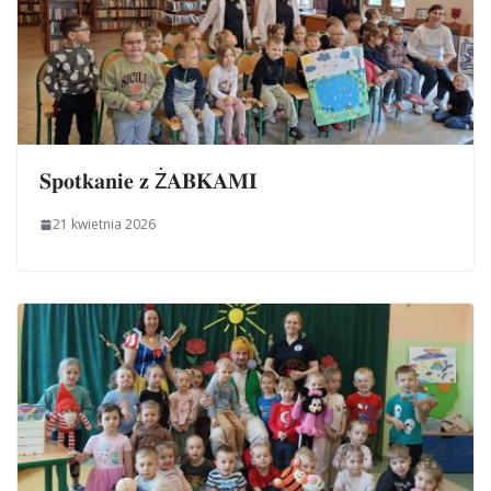
𝐒𝐩𝐨𝐭𝐤𝐚𝐧𝐢𝐞 𝐳 Ż𝐀𝐁𝐊𝐀𝐌𝐈
21 kwietnia 2026