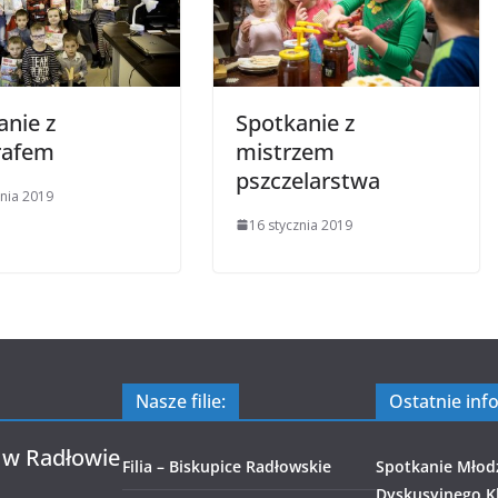
anie z
Spotkanie z
rafem
mistrzem
pszczelarstwa
znia 2019
16 stycznia 2019
Nasze filie:
Ostatnie inf
 w Radłowie
Filia – Biskupice Radłowskie
Spotkanie Młod
Dyskusyjnego Kl