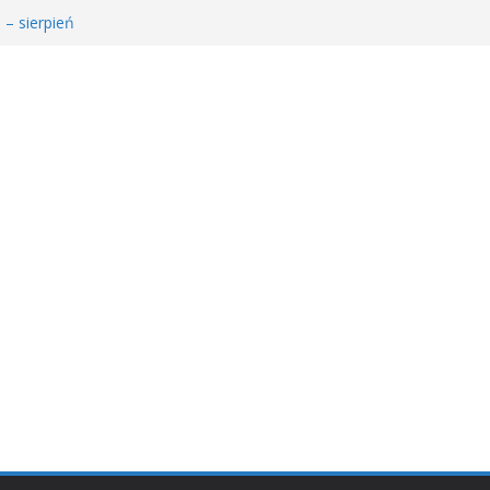
 – sierpień
łodzieżowego Dyskusyjnego Klubu Książki
𝐚 𝐝𝐥𝐚 𝐒𝐚𝐫𝐲!
MDKK
𝐬𝐢ąż𝐤𝐚 – 𝐰𝐢𝐞𝐥𝐤𝐢 𝐜𝐳ł𝐨𝐰𝐢𝐞𝐤” 𝐧𝐢𝐞 𝐳𝐰𝐚𝐥𝐧𝐢𝐚 𝐭𝐞𝐦𝐩𝐚!