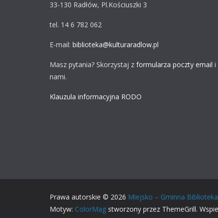
33-130 Radłów, Pl.Kościuszki 3
tel. 14 6 782 062
E-mail:
biblioteka@kulturaradlow.pl
Masz pytania? Skorzystaj z
formularza poczty email
i
nami.
Klauzula informacyjna RODO
Prawa autorskie © 2026
Miejsko – Gminna Biblioteka 
Motyw:
ColorMag
stworzony przez ThemeGrill. Wspi