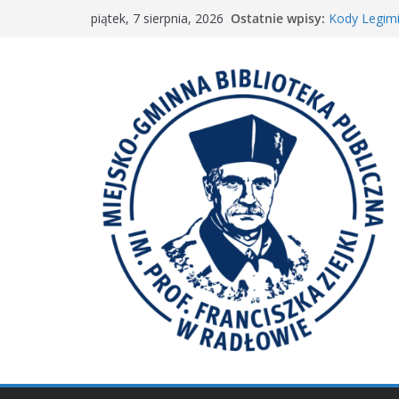
Przejdź
Ostatnie wpisy:
Kody Legimi
piątek, 7 sierpnia, 2026
do
Spotkanie M
𝐖𝐢𝐞𝐥𝐤𝐢𝐞 𝐛𝐫𝐚
treści
Spotkanie 
𝐀𝐤𝐜𝐣𝐚 „𝐌𝐚ł𝐚 