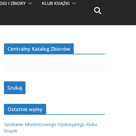
OGI I ZBIORY
KLUB KSIĄŻKI
Centralny Katalog Zbiorów
Ostatnie wpisy
Spotkanie Młodzieżowego Dyskusyjnego Klubu
Książki