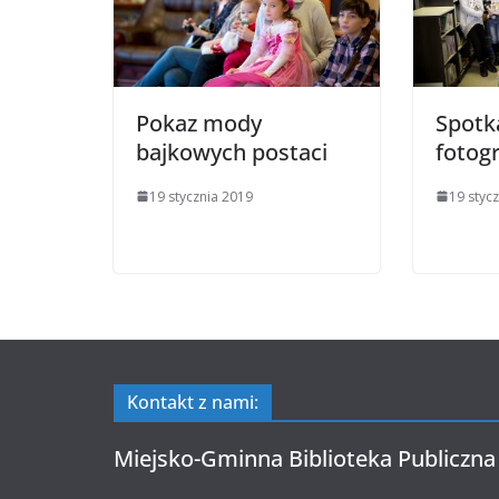
Pokaz mody
Spotk
bajkowych postaci
fotog
19 stycznia 2019
19 styc
Kontakt z nami:
Miejsko-Gminna Biblioteka Publiczna