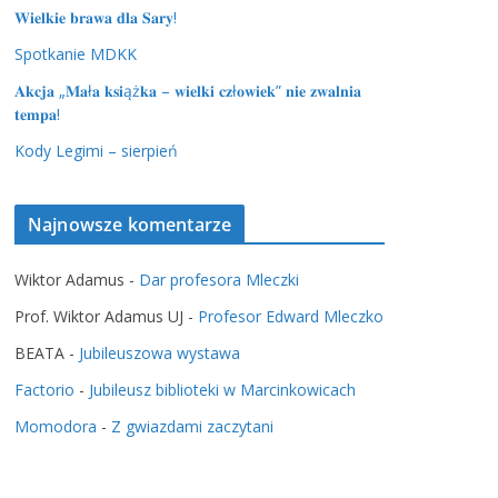
𝐖𝐢𝐞𝐥𝐤𝐢𝐞 𝐛𝐫𝐚𝐰𝐚 𝐝𝐥𝐚 𝐒𝐚𝐫𝐲!
Spotkanie MDKK
𝐀𝐤𝐜𝐣𝐚 „𝐌𝐚ł𝐚 𝐤𝐬𝐢ąż𝐤𝐚 – 𝐰𝐢𝐞𝐥𝐤𝐢 𝐜𝐳ł𝐨𝐰𝐢𝐞𝐤” 𝐧𝐢𝐞 𝐳𝐰𝐚𝐥𝐧𝐢𝐚
𝐭𝐞𝐦𝐩𝐚!
Kody Legimi – sierpień
Najnowsze komentarze
Wiktor Adamus
-
Dar profesora Mleczki
Prof. Wiktor Adamus UJ
-
Profesor Edward Mleczko
BEATA
-
Jubileuszowa wystawa
Factorio
-
Jubileusz biblioteki w Marcinkowicach
Momodora
-
Z gwiazdami zaczytani