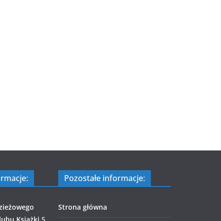
ormacje:
Pozostałe informacje:
zieżowego
Strona główna
ubu Książki
5