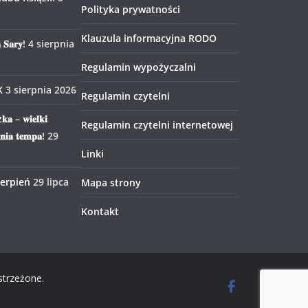
Polityka prywatności
Klauzula informacyjna RODO
 𝐒𝐚𝐫𝐲!
4 sierpnia
Regulamin wypożyczalni
K
3 sierpnia 2026
Regulamin czytelni
𝐤𝐚 – 𝐰𝐢𝐞𝐥𝐤𝐢
Regulamin czytelni internetowej
𝐧𝐢𝐚 𝐭𝐞𝐦𝐩𝐚!
29
Linki
ierpień
29 lipca
Mapa strony
Kontakt
strzeżone.