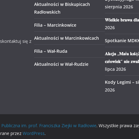
Aktualności w Biskupicach
sierpnia 2026
Radłowskich
𝐖𝐢𝐞𝐥𝐤𝐢𝐞 𝐛𝐫𝐚𝐰𝐚 𝐝𝐥
Filia – Marcinkowice
2026
Aktualności w Marcinkowicach
Spotkanie MDK
 skontaktuj się z
Filia – Wał-Ruda
𝐀𝐤𝐜𝐣𝐚 „𝐌𝐚ł𝐚 𝐤𝐬𝐢ąż
𝐜𝐳ł𝐨𝐰𝐢𝐞𝐤” 𝐧𝐢𝐞 𝐳𝐰𝐚
Aktualności w Wał-Rudzie
lipca 2026
Kody Legimi – s
2026
Publiczna im. prof. Franciszka Ziejki w Radłowie
. Wszystkie prawa za
erane przez
WordPress
.