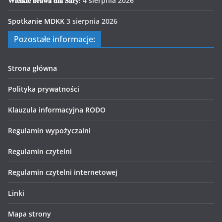
𝐖𝐢𝐞𝐥𝐤𝐢𝐞 𝐛𝐫𝐚𝐰𝐚 𝐝𝐥𝐚 𝐒𝐚𝐫𝐲!
4 sierpnia 2026
Spotkanie MDKK
3 sierpnia 2026
Pozostałe informacje:
Strona główna
Polityka prywatności
Klauzula informacyjna RODO
Regulamin wypożyczalni
Regulamin czytelni
Regulamin czytelni internetowej
Linki
Mapa strony