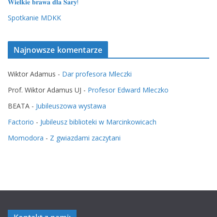
𝐖𝐢𝐞𝐥𝐤𝐢𝐞 𝐛𝐫𝐚𝐰𝐚 𝐝𝐥𝐚 𝐒𝐚𝐫𝐲!
Spotkanie MDKK
Najnowsze komentarze
Wiktor Adamus
-
Dar profesora Mleczki
Prof. Wiktor Adamus UJ
-
Profesor Edward Mleczko
BEATA
-
Jubileuszowa wystawa
Factorio
-
Jubileusz biblioteki w Marcinkowicach
Momodora
-
Z gwiazdami zaczytani