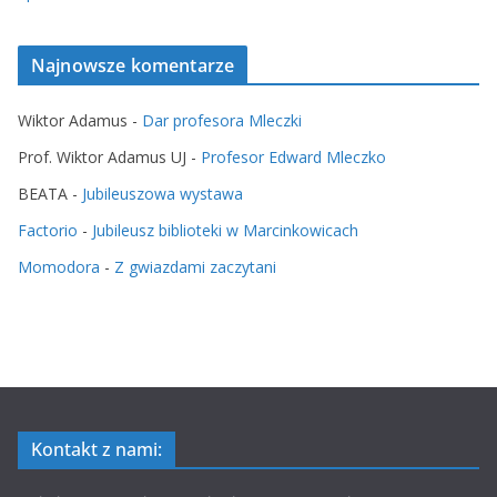
Najnowsze komentarze
Wiktor Adamus
-
Dar profesora Mleczki
Prof. Wiktor Adamus UJ
-
Profesor Edward Mleczko
BEATA
-
Jubileuszowa wystawa
Factorio
-
Jubileusz biblioteki w Marcinkowicach
Momodora
-
Z gwiazdami zaczytani
Kontakt z nami: