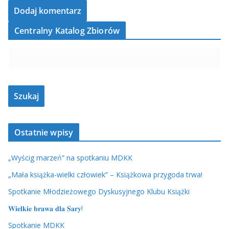
Centralny Katalog Zbiorów
Ostatnie wpisy
„Wyścig marzeń” na spotkaniu MDKK
„Mała książka-wielki człowiek” – Książkowa przygoda trwa!
Spotkanie Młodzieżowego Dyskusyjnego Klubu Książki
𝐖𝐢𝐞𝐥𝐤𝐢𝐞 𝐛𝐫𝐚𝐰𝐚 𝐝𝐥𝐚 𝐒𝐚𝐫𝐲!
Spotkanie MDKK