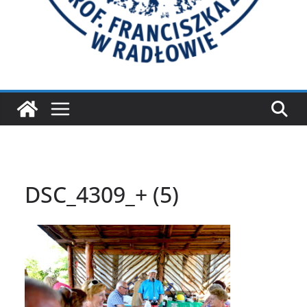
DSC_4309_+ (5)