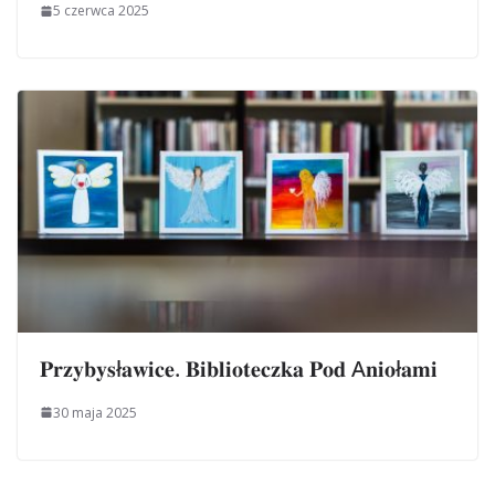
5 czerwca 2025
𝐏𝐫𝐳𝐲𝐛𝐲𝐬ł𝐚𝐰𝐢𝐜𝐞. 𝐁𝐢𝐛𝐥𝐢𝐨𝐭𝐞𝐜𝐳𝐤𝐚 𝐏𝐨𝐝 A𝐧𝐢𝐨ł𝐚𝐦𝐢
30 maja 2025