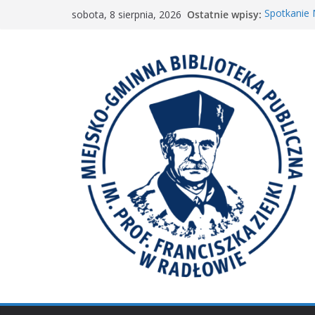
Przejdź
Ostatnie wpisy:
Spotkanie
sobota, 8 sierpnia, 2026
do
„Wyścig m
„Mała ksią
treści
Spotkanie 
𝐖𝐢𝐞𝐥𝐤𝐢𝐞 𝐛𝐫