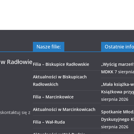
Nasze filie:
Ostatnie inf
 w Radłowie
Filia – Biskupice Radłowskie
„Wyścig marzeń
MDKK
7 sierpni
Aktualności w Biskupicach
Radłowskich
„Mała książka-wi
Książkowa przy
Filia – Marcinkowice
sierpnia 2026
Aktualności w Marcinkowicach
Spotkanie Młod
 skontaktuj się z
Dyskusyjnego Kl
Filia – Wał-Ruda
sierpnia 2026