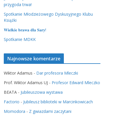
przygoda trwa!
Spotkanie Młodzieżowego Dyskusyjnego Klubu
Książki
𝐖𝐢𝐞𝐥𝐤𝐢𝐞 𝐛𝐫𝐚𝐰𝐚 𝐝𝐥𝐚 𝐒𝐚𝐫𝐲!
Spotkanie MDKK
Najnowsze komentarze
Wiktor Adamus
-
Dar profesora Mleczki
Prof. Wiktor Adamus UJ
-
Profesor Edward Mleczko
BEATA
-
Jubileuszowa wystawa
Factorio
-
Jubileusz biblioteki w Marcinkowicach
Momodora
-
Z gwiazdami zaczytani