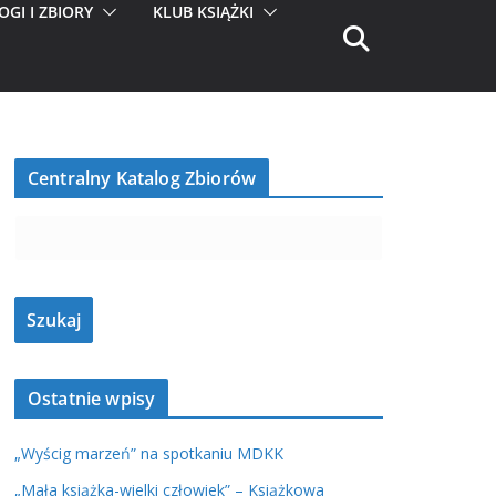
OGI I ZBIORY
KLUB KSIĄŻKI
Centralny Katalog Zbiorów
Ostatnie wpisy
„Wyścig marzeń” na spotkaniu MDKK
„Mała książka-wielki człowiek” – Książkowa