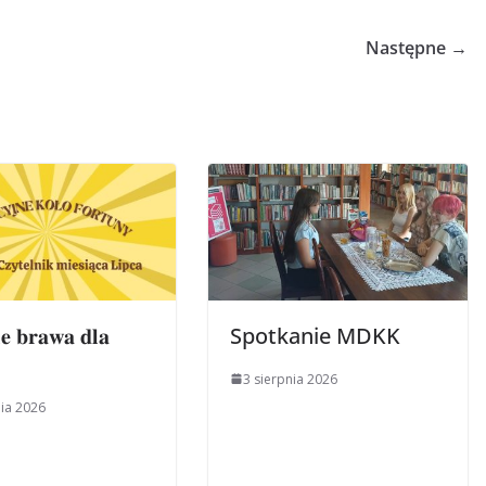
Następne →
𝐞 𝐛𝐫𝐚𝐰𝐚 𝐝𝐥𝐚
Spotkanie MDKK
3 sierpnia 2026
nia 2026