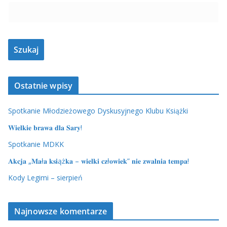
Ostatnie wpisy
Spotkanie Młodzieżowego Dyskusyjnego Klubu Książki
𝐖𝐢𝐞𝐥𝐤𝐢𝐞 𝐛𝐫𝐚𝐰𝐚 𝐝𝐥𝐚 𝐒𝐚𝐫𝐲!
Spotkanie MDKK
𝐀𝐤𝐜𝐣𝐚 „𝐌𝐚ł𝐚 𝐤𝐬𝐢ąż𝐤𝐚 – 𝐰𝐢𝐞𝐥𝐤𝐢 𝐜𝐳ł𝐨𝐰𝐢𝐞𝐤” 𝐧𝐢𝐞 𝐳𝐰𝐚𝐥𝐧𝐢𝐚 𝐭𝐞𝐦𝐩𝐚!
Kody Legimi – sierpień
Najnowsze komentarze