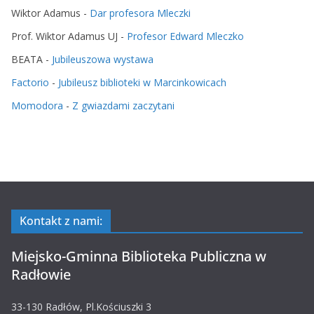
Wiktor Adamus
-
Dar profesora Mleczki
Prof. Wiktor Adamus UJ
-
Profesor Edward Mleczko
BEATA
-
Jubileuszowa wystawa
Factorio
-
Jubileusz biblioteki w Marcinkowicach
Momodora
-
Z gwiazdami zaczytani
Kontakt z nami:
Miejsko-Gminna Biblioteka Publiczna w
Radłowie
33-130 Radłów, Pl.Kościuszki 3