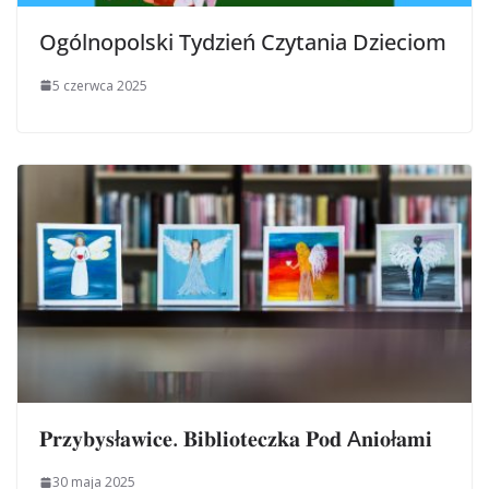
Ogólnopolski Tydzień Czytania Dzieciom
5 czerwca 2025
𝐏𝐫𝐳𝐲𝐛𝐲𝐬ł𝐚𝐰𝐢𝐜𝐞. 𝐁𝐢𝐛𝐥𝐢𝐨𝐭𝐞𝐜𝐳𝐤𝐚 𝐏𝐨𝐝 A𝐧𝐢𝐨ł𝐚𝐦𝐢
30 maja 2025