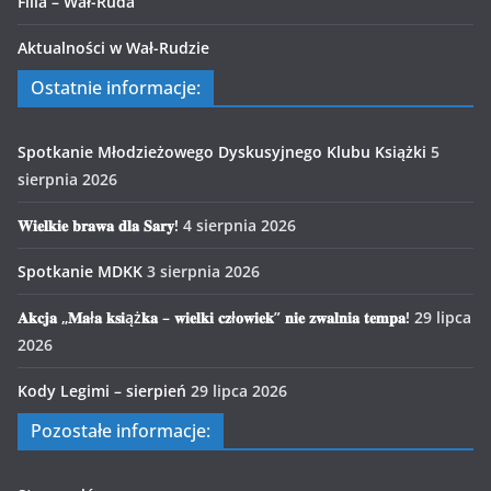
Filia – Wał-Ruda
Aktualności w Wał-Rudzie
Ostatnie informacje:
Spotkanie Młodzieżowego Dyskusyjnego Klubu Książki
5
sierpnia 2026
𝐖𝐢𝐞𝐥𝐤𝐢𝐞 𝐛𝐫𝐚𝐰𝐚 𝐝𝐥𝐚 𝐒𝐚𝐫𝐲!
4 sierpnia 2026
Spotkanie MDKK
3 sierpnia 2026
𝐀𝐤𝐜𝐣𝐚 „𝐌𝐚ł𝐚 𝐤𝐬𝐢ąż𝐤𝐚 – 𝐰𝐢𝐞𝐥𝐤𝐢 𝐜𝐳ł𝐨𝐰𝐢𝐞𝐤” 𝐧𝐢𝐞 𝐳𝐰𝐚𝐥𝐧𝐢𝐚 𝐭𝐞𝐦𝐩𝐚!
29 lipca
2026
Kody Legimi – sierpień
29 lipca 2026
Pozostałe informacje: