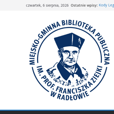
Przejdź
Ostatnie wpisy:
Kody Leg
czwartek, 6 sierpnia, 2026
do
Spotkani
𝐖𝐢𝐞𝐥𝐤𝐢𝐞 𝐛
treści
Spotkan
𝐀𝐤𝐜𝐣𝐚 „𝐌𝐚