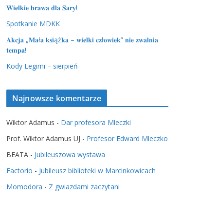
𝐖𝐢𝐞𝐥𝐤𝐢𝐞 𝐛𝐫𝐚𝐰𝐚 𝐝𝐥𝐚 𝐒𝐚𝐫𝐲!
Spotkanie MDKK
𝐀𝐤𝐜𝐣𝐚 „𝐌𝐚ł𝐚 𝐤𝐬𝐢ąż𝐤𝐚 – 𝐰𝐢𝐞𝐥𝐤𝐢 𝐜𝐳ł𝐨𝐰𝐢𝐞𝐤” 𝐧𝐢𝐞 𝐳𝐰𝐚𝐥𝐧𝐢𝐚
𝐭𝐞𝐦𝐩𝐚!
Kody Legimi – sierpień
Najnowsze komentarze
Wiktor Adamus
-
Dar profesora Mleczki
Prof. Wiktor Adamus UJ
-
Profesor Edward Mleczko
BEATA
-
Jubileuszowa wystawa
Factorio
-
Jubileusz biblioteki w Marcinkowicach
Momodora
-
Z gwiazdami zaczytani