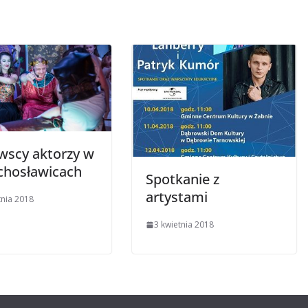
wscy aktorzy w
chosławicach
Spotkanie z
artystami
tnia 2018
3 kwietnia 2018