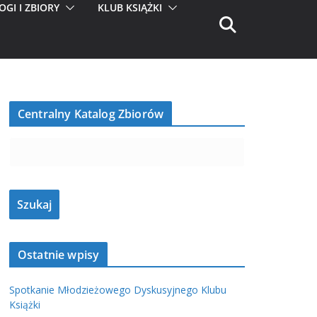
OGI I ZBIORY
KLUB KSIĄŻKI
Centralny Katalog Zbiorów
Ostatnie wpisy
Spotkanie Młodzieżowego Dyskusyjnego Klubu
Książki