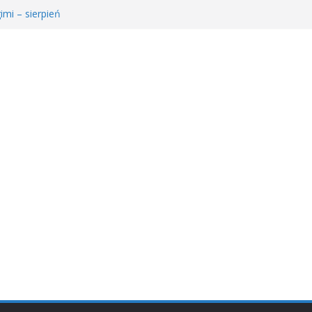
imi – sierpień
e Młodzieżowego Dyskusyjnego Klubu Książki
𝐫𝐚𝐰𝐚 𝐝𝐥𝐚 𝐒𝐚𝐫𝐲!
ie MDKK
ł𝐚 𝐤𝐬𝐢ąż𝐤𝐚 – 𝐰𝐢𝐞𝐥𝐤𝐢 𝐜𝐳ł𝐨𝐰𝐢𝐞𝐤” 𝐧𝐢𝐞 𝐳𝐰𝐚𝐥𝐧𝐢𝐚 𝐭𝐞𝐦𝐩𝐚!