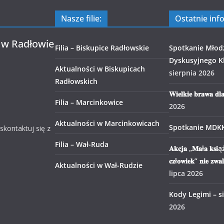
Nasze filie:
Ostatnie inf
 w Radłowie
Filia – Biskupice Radłowskie
Spotkanie Młod
Dyskusyjnego Kl
Aktualności w Biskupicach
sierpnia 2026
Radłowskich
𝐖𝐢𝐞𝐥𝐤𝐢𝐞 𝐛𝐫𝐚𝐰𝐚 𝐝𝐥
Filia – Marcinkowice
2026
Aktualności w Marcinkowicach
Spotkanie MDK
 skontaktuj się z
Filia – Wał-Ruda
𝐀𝐤𝐜𝐣𝐚 „𝐌𝐚ł𝐚 𝐤𝐬𝐢ąż
𝐜𝐳ł𝐨𝐰𝐢𝐞𝐤” 𝐧𝐢𝐞 𝐳𝐰𝐚
Aktualności w Wał-Rudzie
lipca 2026
Kody Legimi – s
2026