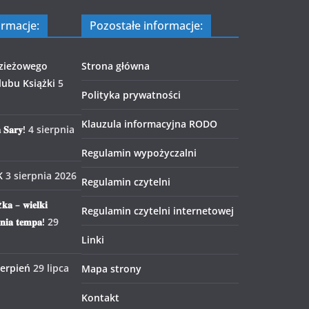
ormacje:
Pozostałe informacje:
zieżowego
Strona główna
ubu Książki
5
Polityka prywatności
Klauzula informacyjna RODO
 𝐒𝐚𝐫𝐲!
4 sierpnia
Regulamin wypożyczalni
K
3 sierpnia 2026
Regulamin czytelni
𝐤𝐚 – 𝐰𝐢𝐞𝐥𝐤𝐢
Regulamin czytelni internetowej
𝐧𝐢𝐚 𝐭𝐞𝐦𝐩𝐚!
29
Linki
ierpień
29 lipca
Mapa strony
Kontakt