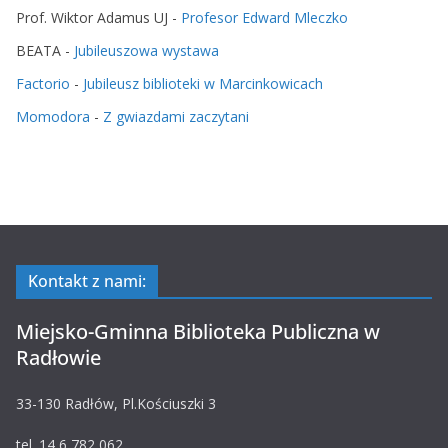
Prof. Wiktor Adamus UJ
-
Profesor Edward Mleczko
BEATA
-
Jubileuszowa wystawa
Factorio
-
Jubileusz biblioteki w Marcinkowicach
Momodora
-
Z gwiazdami zaczytani
Kontakt z nami:
Miejsko-Gminna Biblioteka Publiczna w
Radłowie
33-130 Radłów, Pl.Kościuszki 3
tel. 14 6 782 062