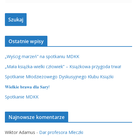
Ostatnie wpisy
„Wyścig marzeń” na spotkaniu MDKK
„Mała książka-wielki człowiek” – Książkowa przygoda trwa!
Spotkanie Młodzieżowego Dyskusyjnego Klubu Książki
𝐖𝐢𝐞𝐥𝐤𝐢𝐞 𝐛𝐫𝐚𝐰𝐚 𝐝𝐥𝐚 𝐒𝐚𝐫𝐲!
Spotkanie MDKK
Najnowsze komentarze
Wiktor Adamus
-
Dar profesora Mleczki