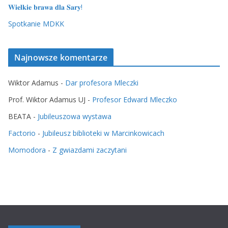
𝐖𝐢𝐞𝐥𝐤𝐢𝐞 𝐛𝐫𝐚𝐰𝐚 𝐝𝐥𝐚 𝐒𝐚𝐫𝐲!
Spotkanie MDKK
Najnowsze komentarze
Wiktor Adamus
-
Dar profesora Mleczki
Prof. Wiktor Adamus UJ
-
Profesor Edward Mleczko
BEATA
-
Jubileuszowa wystawa
Factorio
-
Jubileusz biblioteki w Marcinkowicach
Momodora
-
Z gwiazdami zaczytani