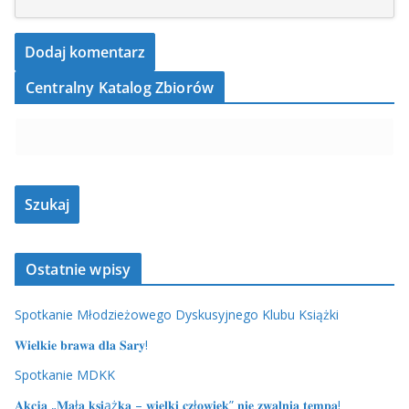
Centralny Katalog Zbiorów
Ostatnie wpisy
Spotkanie Młodzieżowego Dyskusyjnego Klubu Książki
𝐖𝐢𝐞𝐥𝐤𝐢𝐞 𝐛𝐫𝐚𝐰𝐚 𝐝𝐥𝐚 𝐒𝐚𝐫𝐲!
Spotkanie MDKK
𝐀𝐤𝐜𝐣𝐚 „𝐌𝐚ł𝐚 𝐤𝐬𝐢ąż𝐤𝐚 – 𝐰𝐢𝐞𝐥𝐤𝐢 𝐜𝐳ł𝐨𝐰𝐢𝐞𝐤” 𝐧𝐢𝐞 𝐳𝐰𝐚𝐥𝐧𝐢𝐚 𝐭𝐞𝐦𝐩𝐚!