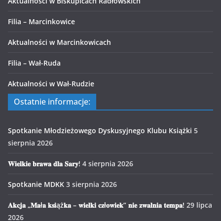
Aktualności w Biskupicach Radłowskich
Filia – Marcinkowice
Aktualności w Marcinkowicach
Filia – Wał-Ruda
Aktualności w Wał-Rudzie
Ostatnie informacje:
Spotkanie Młodzieżowego Dyskusyjnego Klubu Książki
5
sierpnia 2026
𝐖𝐢𝐞𝐥𝐤𝐢𝐞 𝐛𝐫𝐚𝐰𝐚 𝐝𝐥𝐚 𝐒𝐚𝐫𝐲!
4 sierpnia 2026
Spotkanie MDKK
3 sierpnia 2026
𝐀𝐤𝐜𝐣𝐚 „𝐌𝐚ł𝐚 𝐤𝐬𝐢ąż𝐤𝐚 – 𝐰𝐢𝐞𝐥𝐤𝐢 𝐜𝐳ł𝐨𝐰𝐢𝐞𝐤” 𝐧𝐢𝐞 𝐳𝐰𝐚𝐥𝐧𝐢𝐚 𝐭𝐞𝐦𝐩𝐚!
29 lipca
2026