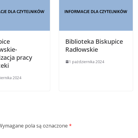
pice
Biblioteka Biskupice
wskie-
Radłowskie
zacja pracy
1 października 2024
teki
iernika 2024
Wymagane pola są oznaczone
*