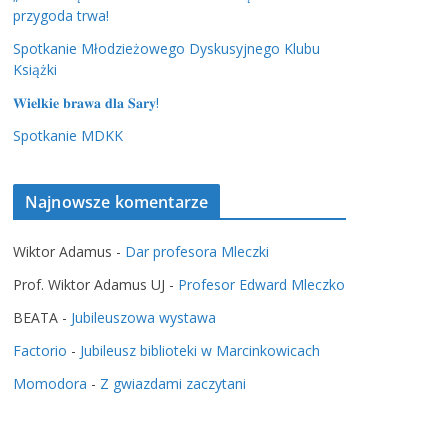
przygoda trwa!
Spotkanie Młodzieżowego Dyskusyjnego Klubu
Książki
𝐖𝐢𝐞𝐥𝐤𝐢𝐞 𝐛𝐫𝐚𝐰𝐚 𝐝𝐥𝐚 𝐒𝐚𝐫𝐲!
Spotkanie MDKK
Najnowsze komentarze
Wiktor Adamus
-
Dar profesora Mleczki
Prof. Wiktor Adamus UJ
-
Profesor Edward Mleczko
BEATA
-
Jubileuszowa wystawa
Factorio
-
Jubileusz biblioteki w Marcinkowicach
Momodora
-
Z gwiazdami zaczytani