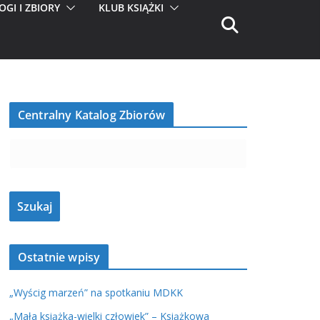
OGI I ZBIORY
KLUB KSIĄŻKI
Centralny Katalog Zbiorów
Ostatnie wpisy
„Wyścig marzeń” na spotkaniu MDKK
„Mała książka-wielki człowiek” – Książkowa