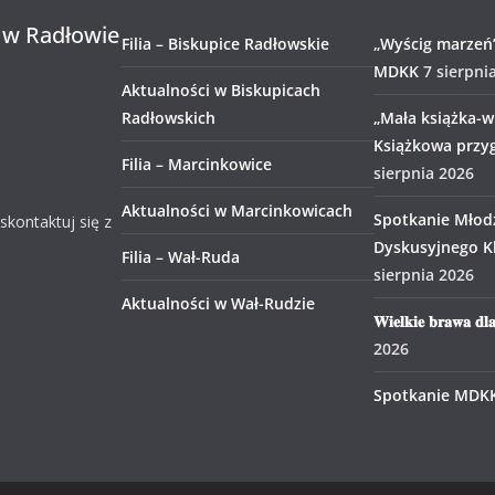
 w Radłowie
Filia – Biskupice Radłowskie
„Wyścig marzeń
MDKK
7 sierpni
Aktualności w Biskupicach
Radłowskich
„Mała książka-wi
Książkowa przy
Filia – Marcinkowice
sierpnia 2026
Aktualności w Marcinkowicach
Spotkanie Młod
 skontaktuj się z
Dyskusyjnego Kl
Filia – Wał-Ruda
sierpnia 2026
Aktualności w Wał-Rudzie
𝐖𝐢𝐞𝐥𝐤𝐢𝐞 𝐛𝐫𝐚𝐰𝐚 𝐝𝐥
2026
Spotkanie MDK