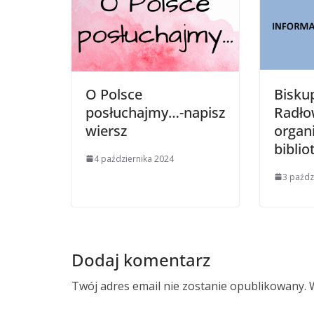
O Polsce
Bisku
posłuchajmy…-napisz
Radło
wiersz
organi
biblio
4 października 2024
3 paźdz
Dodaj komentarz
Twój adres email nie zostanie opublikowany.