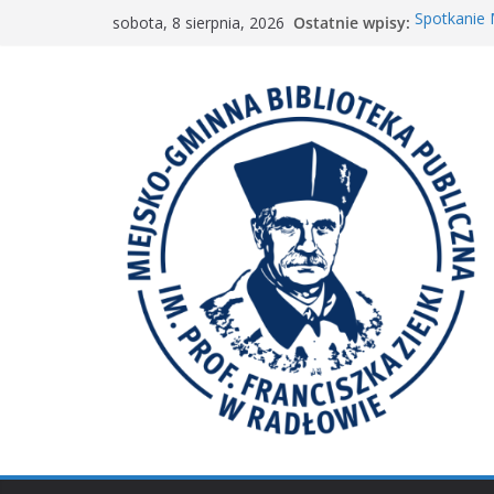
Przejdź
Ostatnie wpisy:
Spotkanie
sobota, 8 sierpnia, 2026
do
„Wyścig m
„Mała ksią
treści
Spotkanie 
𝐖𝐢𝐞𝐥𝐤𝐢𝐞 𝐛𝐫