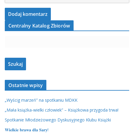
Centralny Katalog Zbiorów
Ostatnie wpisy
„Wyścig marzeń” na spotkaniu MDKK
„Mała książka-wielki człowiek” – Książkowa przygoda trwa!
Spotkanie Młodzieżowego Dyskusyjnego Klubu Książki
𝐖𝐢𝐞𝐥𝐤𝐢𝐞 𝐛𝐫𝐚𝐰𝐚 𝐝𝐥𝐚 𝐒𝐚𝐫𝐲!