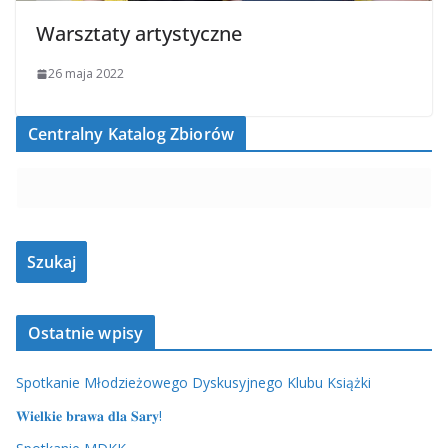
Warsztaty artystyczne
26 maja 2022
Centralny Katalog Zbiorów
Ostatnie wpisy
Spotkanie Młodzieżowego Dyskusyjnego Klubu Książki
𝐖𝐢𝐞𝐥𝐤𝐢𝐞 𝐛𝐫𝐚𝐰𝐚 𝐝𝐥𝐚 𝐒𝐚𝐫𝐲!