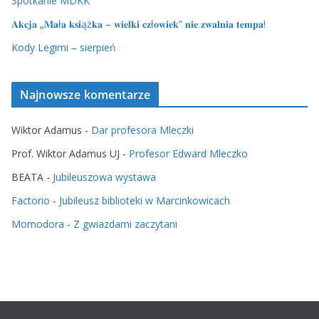
Spotkanie MDKK
𝐀𝐤𝐜𝐣𝐚 „𝐌𝐚ł𝐚 𝐤𝐬𝐢ąż𝐤𝐚 – 𝐰𝐢𝐞𝐥𝐤𝐢 𝐜𝐳ł𝐨𝐰𝐢𝐞𝐤” 𝐧𝐢𝐞 𝐳𝐰𝐚𝐥𝐧𝐢𝐚 𝐭𝐞𝐦𝐩𝐚!
Kody Legimi – sierpień
Najnowsze komentarze
Wiktor Adamus
-
Dar profesora Mleczki
Prof. Wiktor Adamus UJ
-
Profesor Edward Mleczko
BEATA
-
Jubileuszowa wystawa
Factorio
-
Jubileusz biblioteki w Marcinkowicach
Momodora
-
Z gwiazdami zaczytani