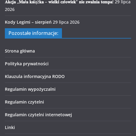
𝐀𝐤𝐜𝐣𝐚 „𝐌𝐚ł𝐚 𝐤𝐬𝐢ąż𝐤𝐚 – 𝐰𝐢𝐞𝐥𝐤𝐢 𝐜𝐳ł𝐨𝐰𝐢𝐞𝐤” 𝐧𝐢𝐞 𝐳𝐰𝐚𝐥𝐧𝐢𝐚 𝐭𝐞𝐦𝐩𝐚!
29 lipca
2026
Kody Legimi – sierpień
29 lipca 2026
Pozostałe informacje:
Strona główna
Polityka prywatności
Klauzula informacyjna RODO
Regulamin wypożyczalni
Regulamin czytelni
Regulamin czytelni internetowej
Linki