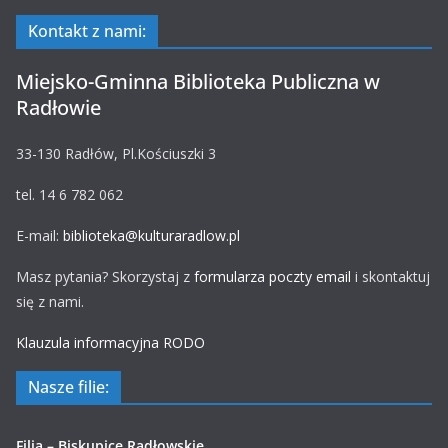
Kontakt z nami:
Miejsko-Gminna Biblioteka Publiczna w
Radłowie
33-130 Radłów, Pl.Kościuszki 3
tel. 14 6 782 062
E-mail:
biblioteka@kulturaradlow.pl
Masz pytania? Skorzystaj z
formularza poczty email
i skontaktuj
się z nami.
Klauzula informacyjna RODO
Nasze filie:
Filia – Biskupice Radłowskie