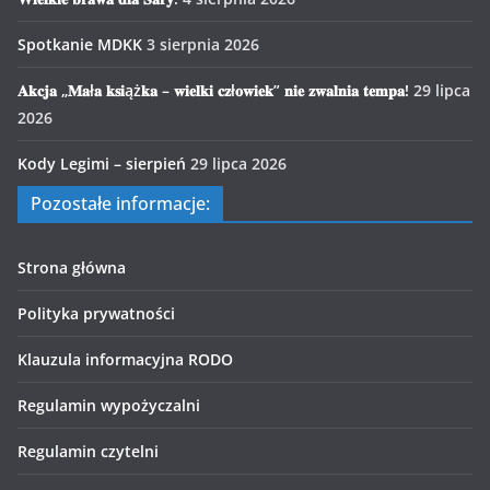
Spotkanie MDKK
3 sierpnia 2026
𝐀𝐤𝐜𝐣𝐚 „𝐌𝐚ł𝐚 𝐤𝐬𝐢ąż𝐤𝐚 – 𝐰𝐢𝐞𝐥𝐤𝐢 𝐜𝐳ł𝐨𝐰𝐢𝐞𝐤” 𝐧𝐢𝐞 𝐳𝐰𝐚𝐥𝐧𝐢𝐚 𝐭𝐞𝐦𝐩𝐚!
29 lipca
2026
Kody Legimi – sierpień
29 lipca 2026
Pozostałe informacje:
Strona główna
Polityka prywatności
Klauzula informacyjna RODO
Regulamin wypożyczalni
Regulamin czytelni