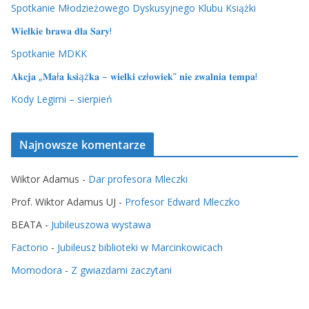
Spotkanie Młodzieżowego Dyskusyjnego Klubu Książki
𝐖𝐢𝐞𝐥𝐤𝐢𝐞 𝐛𝐫𝐚𝐰𝐚 𝐝𝐥𝐚 𝐒𝐚𝐫𝐲!
Spotkanie MDKK
𝐀𝐤𝐜𝐣𝐚 „𝐌𝐚ł𝐚 𝐤𝐬𝐢ąż𝐤𝐚 – 𝐰𝐢𝐞𝐥𝐤𝐢 𝐜𝐳ł𝐨𝐰𝐢𝐞𝐤” 𝐧𝐢𝐞 𝐳𝐰𝐚𝐥𝐧𝐢𝐚 𝐭𝐞𝐦𝐩𝐚!
Kody Legimi – sierpień
Najnowsze komentarze
Wiktor Adamus
-
Dar profesora Mleczki
Prof. Wiktor Adamus UJ
-
Profesor Edward Mleczko
BEATA
-
Jubileuszowa wystawa
Factorio
-
Jubileusz biblioteki w Marcinkowicach
Momodora
-
Z gwiazdami zaczytani