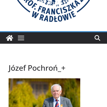
Józef Pochroń_+