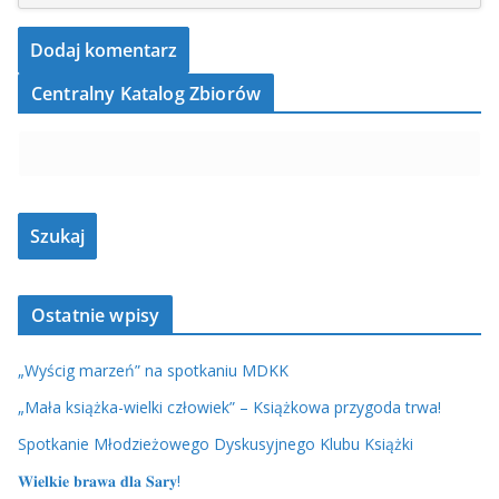
Centralny Katalog Zbiorów
Ostatnie wpisy
„Wyścig marzeń” na spotkaniu MDKK
„Mała książka-wielki człowiek” – Książkowa przygoda trwa!
Spotkanie Młodzieżowego Dyskusyjnego Klubu Książki
𝐖𝐢𝐞𝐥𝐤𝐢𝐞 𝐛𝐫𝐚𝐰𝐚 𝐝𝐥𝐚 𝐒𝐚𝐫𝐲!