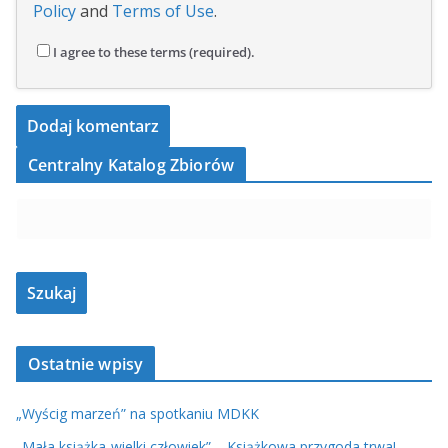
Policy
and
Terms of Use
.
I agree to these terms (required).
Centralny Katalog Zbiorów
Ostatnie wpisy
„Wyścig marzeń” na spotkaniu MDKK
„Mała książka-wielki człowiek” – Książkowa przygoda trwa!