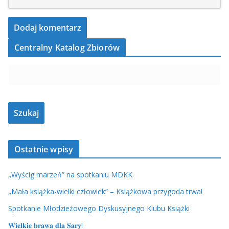
Centralny Katalog Zbiorów
Ostatnie wpisy
„Wyścig marzeń” na spotkaniu MDKK
„Mała książka-wielki człowiek” – Książkowa przygoda trwa!
Spotkanie Młodzieżowego Dyskusyjnego Klubu Książki
𝐖𝐢𝐞𝐥𝐤𝐢𝐞 𝐛𝐫𝐚𝐰𝐚 𝐝𝐥𝐚 𝐒𝐚𝐫𝐲!