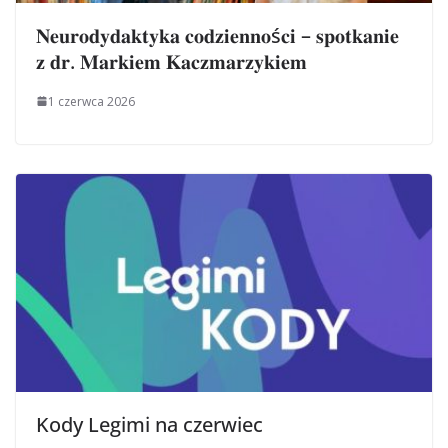
𝐍𝐞𝐮𝐫𝐨𝐝𝐲𝐝𝐚𝐤𝐭𝐲𝐤𝐚 𝐜𝐨𝐝𝐳𝐢𝐞𝐧𝐧𝐨ś𝐜𝐢 – 𝐬𝐩𝐨𝐭𝐤𝐚𝐧𝐢𝐞
𝐳 𝐝𝐫. 𝐌𝐚𝐫𝐤𝐢𝐞𝐦 𝐊𝐚𝐜𝐳𝐦𝐚𝐫𝐳𝐲𝐤𝐢𝐞𝐦
1 czerwca 2026
Kody Legimi na czerwiec