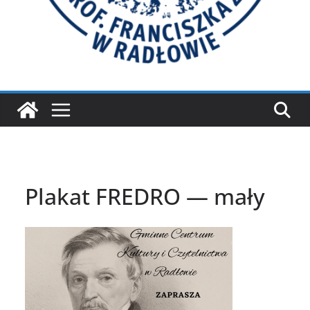
Plakat FREDRO — mały