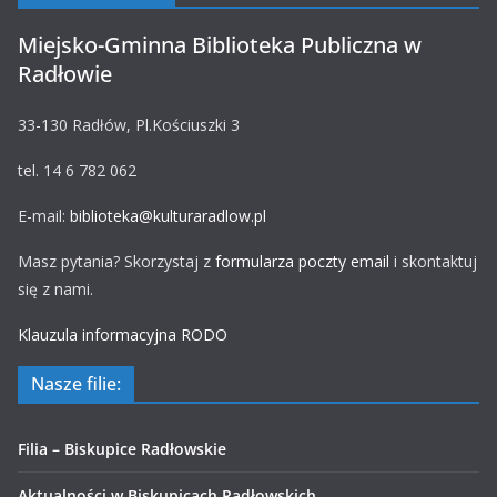
Miejsko-Gminna Biblioteka Publiczna w
Radłowie
33-130 Radłów, Pl.Kościuszki 3
tel. 14 6 782 062
E-mail:
biblioteka@kulturaradlow.pl
Masz pytania? Skorzystaj z
formularza poczty email
i skontaktuj
się z nami.
Klauzula informacyjna RODO
Nasze filie:
Filia – Biskupice Radłowskie
Aktualności w Biskupicach Radłowskich