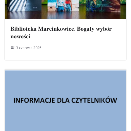
𝐁𝐢𝐛𝐥𝐢𝐨𝐭𝐞𝐤𝐚 𝐌𝐚𝐫𝐜𝐢𝐧𝐤𝐨𝐰𝐢𝐜𝐞. 𝐁𝐨𝐠𝐚𝐭𝐲 𝐰𝐲𝐛𝐨́𝐫
𝐧𝐨𝐰𝐨𝐬́𝐜𝐢
13 czerwca 2025