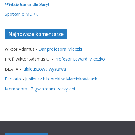
𝐖𝐢𝐞𝐥𝐤𝐢𝐞 𝐛𝐫𝐚𝐰𝐚 𝐝𝐥𝐚 𝐒𝐚𝐫𝐲!
Spotkanie MDKK
Najnowsze komentarze
Wiktor Adamus
-
Dar profesora Mleczki
Prof. Wiktor Adamus UJ
-
Profesor Edward Mleczko
BEATA
-
Jubileuszowa wystawa
Factorio
-
Jubileusz biblioteki w Marcinkowicach
Momodora
-
Z gwiazdami zaczytani