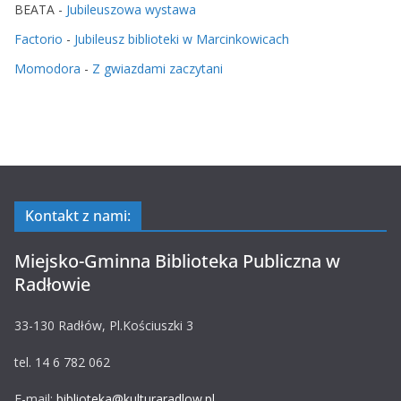
BEATA
-
Jubileuszowa wystawa
Factorio
-
Jubileusz biblioteki w Marcinkowicach
Momodora
-
Z gwiazdami zaczytani
Kontakt z nami:
Miejsko-Gminna Biblioteka Publiczna w
Radłowie
33-130 Radłów, Pl.Kościuszki 3
tel. 14 6 782 062
E-mail:
biblioteka@kulturaradlow.pl