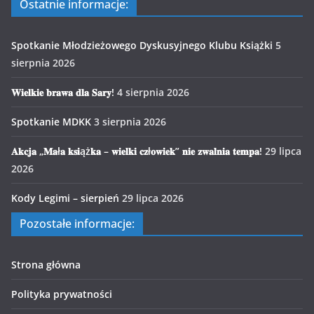
Ostatnie informacje:
Spotkanie Młodzieżowego Dyskusyjnego Klubu Książki
5
sierpnia 2026
𝐖𝐢𝐞𝐥𝐤𝐢𝐞 𝐛𝐫𝐚𝐰𝐚 𝐝𝐥𝐚 𝐒𝐚𝐫𝐲!
4 sierpnia 2026
Spotkanie MDKK
3 sierpnia 2026
𝐀𝐤𝐜𝐣𝐚 „𝐌𝐚ł𝐚 𝐤𝐬𝐢ąż𝐤𝐚 – 𝐰𝐢𝐞𝐥𝐤𝐢 𝐜𝐳ł𝐨𝐰𝐢𝐞𝐤” 𝐧𝐢𝐞 𝐳𝐰𝐚𝐥𝐧𝐢𝐚 𝐭𝐞𝐦𝐩𝐚!
29 lipca
2026
Kody Legimi – sierpień
29 lipca 2026
Pozostałe informacje:
Strona główna
Polityka prywatności