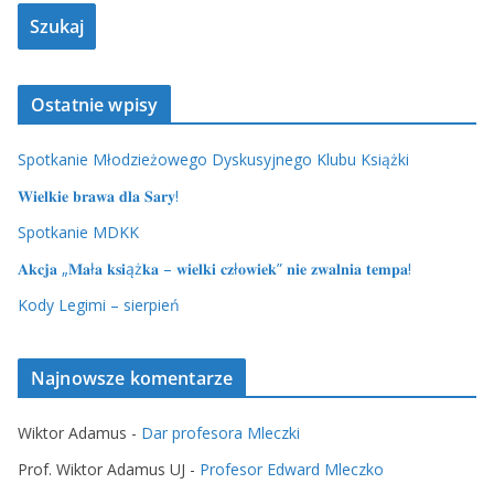
Ostatnie wpisy
Spotkanie Młodzieżowego Dyskusyjnego Klubu Książki
𝐖𝐢𝐞𝐥𝐤𝐢𝐞 𝐛𝐫𝐚𝐰𝐚 𝐝𝐥𝐚 𝐒𝐚𝐫𝐲!
Spotkanie MDKK
𝐀𝐤𝐜𝐣𝐚 „𝐌𝐚ł𝐚 𝐤𝐬𝐢ąż𝐤𝐚 – 𝐰𝐢𝐞𝐥𝐤𝐢 𝐜𝐳ł𝐨𝐰𝐢𝐞𝐤” 𝐧𝐢𝐞 𝐳𝐰𝐚𝐥𝐧𝐢𝐚 𝐭𝐞𝐦𝐩𝐚!
Kody Legimi – sierpień
Najnowsze komentarze
Wiktor Adamus
-
Dar profesora Mleczki
Prof. Wiktor Adamus UJ
-
Profesor Edward Mleczko